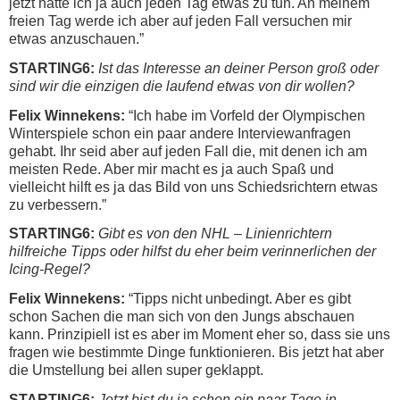
jetzt hatte ich ja auch jeden Tag etwas zu tun. An meinem
freien Tag werde ich aber auf jeden Fall versuchen mir
etwas anzuschauen.”
STARTING6:
Ist das Interesse an deiner Person groß oder
sind wir die einzigen die laufend etwas von dir wollen?
Felix Winnekens:
“Ich habe im Vorfeld der Olympischen
Winterspiele schon ein paar andere Interviewanfragen
gehabt. Ihr seid aber auf jeden Fall die, mit denen ich am
meisten Rede. Aber mir macht es ja auch Spaß und
vielleicht hilft es ja das Bild von uns Schiedsrichtern etwas
zu verbessern.”
STARTING6:
Gibt es von den NHL – Linienrichtern
hilfreiche Tipps oder hilfst du eher beim verinnerlichen der
Icing-Regel?
Felix Winnekens:
“Tipps nicht unbedingt. Aber es gibt
schon Sachen die man sich von den Jungs abschauen
kann. Prinzipiell ist es aber im Moment eher so, dass sie uns
fragen wie bestimmte Dinge funktionieren. Bis jetzt hat aber
die Umstellung bei allen super geklappt.
STARTING6:
Jetzt bist du ja schon ein paar Tage in