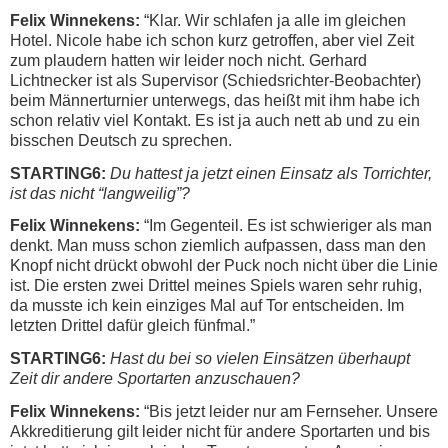
Felix Winnekens:
“Klar. Wir schlafen ja alle im gleichen
Hotel. Nicole habe ich schon kurz getroffen, aber viel Zeit
zum plaudern hatten wir leider noch nicht. Gerhard
Lichtnecker ist als Supervisor (Schiedsrichter-Beobachter)
beim Männerturnier unterwegs, das heißt mit ihm habe ich
schon relativ viel Kontakt. Es ist ja auch nett ab und zu ein
bisschen Deutsch zu sprechen.
STARTING6:
Du hattest ja jetzt einen Einsatz als Torrichter,
ist das nicht “langweilig”?
Felix Winnekens:
“Im Gegenteil. Es ist schwieriger als man
denkt. Man muss schon ziemlich aufpassen, dass man den
Knopf nicht drückt obwohl der Puck noch nicht über die Linie
ist. Die ersten zwei Drittel meines Spiels waren sehr ruhig,
da musste ich kein einziges Mal auf Tor entscheiden. Im
letzten Drittel dafür gleich fünfmal.”
STARTING6:
Hast du bei so vielen Einsätzen überhaupt
Zeit dir andere Sportarten anzuschauen?
Felix Winnekens:
“Bis jetzt leider nur am Fernseher. Unsere
Akkreditierung gilt leider nicht für andere Sportarten und bis