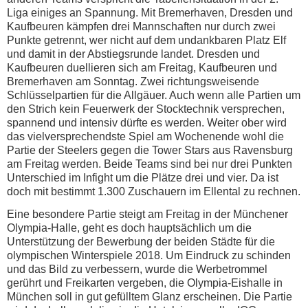
Liga einiges an Spannung. Mit Bremerhaven, Dresden und
Kaufbeuren kämpfen drei Mannschaften nur durch zwei
Punkte getrennt, wer nicht auf dem undankbaren Platz Elf
und damit in der Abstiegsrunde landet. Dresden und
Kaufbeuren duellieren sich am Freitag, Kaufbeuren und
Bremerhaven am Sonntag. Zwei richtungsweisende
Schlüsselpartien für die Allgäuer. Auch wenn alle Partien um
den Strich kein Feuerwerk der Stocktechnik versprechen,
spannend und intensiv dürfte es werden. Weiter ober wird
das vielversprechendste Spiel am Wochenende wohl die
Partie der Steelers gegen die Tower Stars aus Ravensburg
am Freitag werden. Beide Teams sind bei nur drei Punkten
Unterschied im Infight um die Plätze drei und vier. Da ist
doch mit bestimmt 1.300 Zuschauern im Ellental zu rechnen.
Eine besondere Partie steigt am Freitag in der Münchener
Olympia-Halle, geht es doch hauptsächlich um die
Unterstützung der Bewerbung der beiden Städte für die
olympischen Winterspiele 2018. Um Eindruck zu schinden
und das Bild zu verbessern, wurde die Werbetrommel
gerührt und Freikarten vergeben, die Olympia-Eishalle in
München soll in gut gefülltem Glanz erscheinen. Die Partie