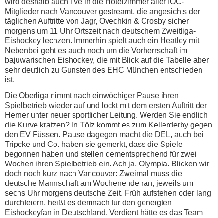
wird deshalb auch live in die Hotelzimmer aller IOC-
Mitglieder nach Vancouver gestreamt, die angesichts der
täglichen Auftritte von Jagr, Ovechkin & Crosby sicher
morgens um 11 Uhr Ortszeit nach deutschem Zweitliga-
Eishockey lechzen. Immerhin spielt auch ein Heatley mit.
Nebenbei geht es auch noch um die Vorherrschaft im
bajuwarischen Eishockey, die mit Blick auf die Tabelle aber
sehr deutlich zu Gunsten des EHC München entschieden
ist.
Die Oberliga nimmt nach einwöchiger Pause ihren
Spielbetrieb wieder auf und lockt mit dem ersten Auftritt der
Herner unter neuer sportlicher Leitung. Werden Sie endlich
die Kurve kratzen? In Tölz kommt es zum Kellerderby gegen
den EV Füssen. Pause dagegen macht die DEL, auch bei
Tripcke und Co. haben sie gemerkt, dass die Spiele
begonnen haben und stellen dementsprechend für zwei
Wochen ihren Spielbetrieb ein. Ach ja, Olympia. Blicken wir
doch noch kurz nach Vancouver: Zweimal muss die
deutsche Mannschaft am Wochenende ran, jeweils um
sechs Uhr morgens deutsche Zeit. Früh aufstehen oder lang
durchfeiern, heißt es demnach für den geneigten
Eishockeyfan in Deutschland. Verdient hätte es das Team