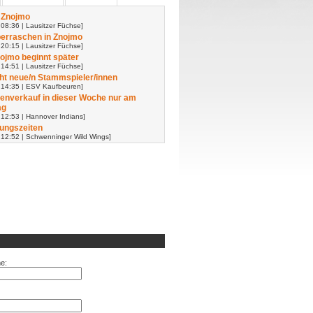
 Znojmo
08:36 | Lausitzer Füchse]
erraschen in Znojmo
20:15 | Lausitzer Füchse]
nojmo beginnt später
14:51 | Lausitzer Füchse]
t neue/n Stammspieler/innen
 14:35 | ESV Kaufbeuren]
enverkauf in dieser Woche nur am
ag
 12:53 | Hannover Indians]
ungszeiten
 12:52 | Schwenninger Wild Wings]
e: