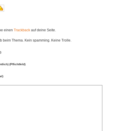
ibe einen
Trackback
auf deine Seite.
eib beim Thema. Kein spamming. Keine Trolle.
)
ntlich) (Pflichtfeld)
al)