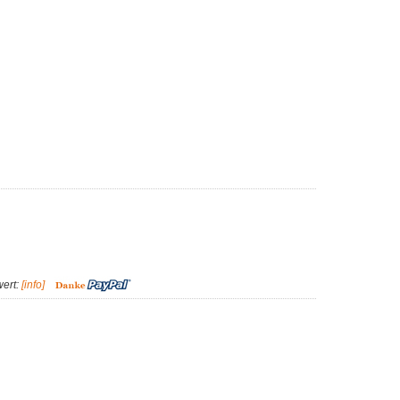
wert:
[info]