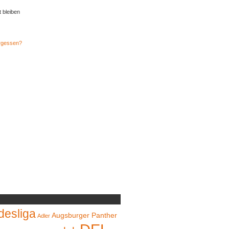
t bleiben
rgessen?
desliga
Augsburger Panther
Adler