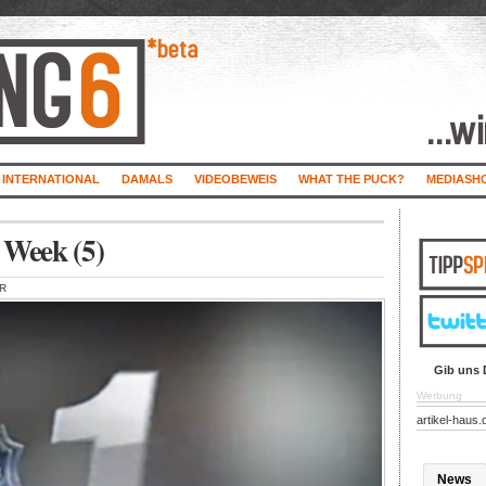
INTERNATIONAL
DAMALS
VIDEOBEWEIS
WHAT THE PUCK?
MEDIASH
 Week (5)
ER
Gib uns 
Werbung
artikel-haus.
News