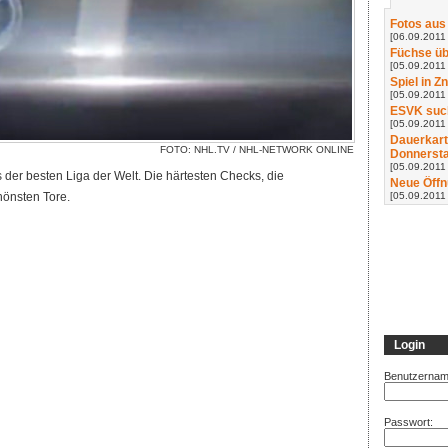
Fotos aus
[06.09.2011 
Füchse üb
[05.09.2011 
Spiel in Z
[05.09.2011 
ESVK such
[05.09.2011
Dauerkart
FOTO: NHL.TV /
NHL-NETWORK ONLINE
Donnerst
[05.09.2011
der besten Liga der Welt. Die härtesten Checks, die
Neue Öffn
[05.09.2011
hönsten Tore.
Login
Benutzernam
Passwort: