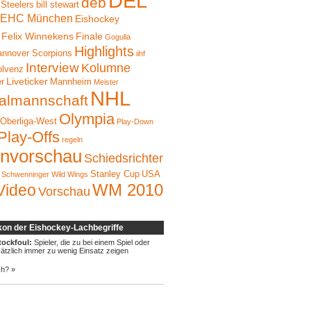
DEL
deb
 Steelers
bill stewart
EHC München
Eishockey
Felix Winnekens
Finale
Gogulla
Highlights
nnover Scorpions
iihf
Interview
Kolumne
olvenz
Liveticker
er
Mannheim
Meister
NHL
almannschaft
Olympia
Oberliga-West
Play-Down
Play-Offs
regeln
onvorschau
Schiedsrichter
Stanley Cup
USA
Schwenninger Wild Wings
WM 2010
Video
Vorschau
kon der Eishockey-Lachbegriffe
tockfoul:
Spieler, die zu bei einem Spiel oder
ätzlich immer zu wenig Einsatz zeigen
ch? »