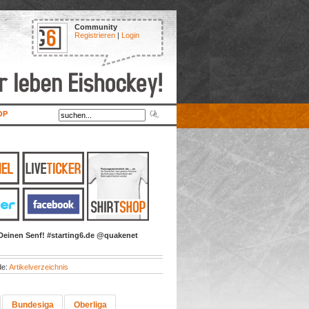
Community
Registrieren
|
Login
OP
Deinen Senf! #starting6.de @quakenet
de:
Artikelverzeichnis
Bundesiga
Oberliga