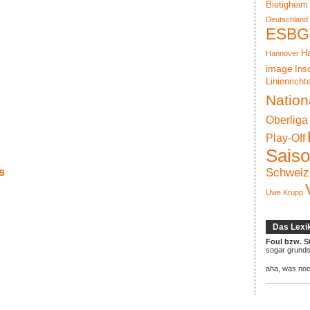
Bietigheim
Deutschland
ESBG
Ha
Hannover
image
Ins
Linienricht
Nation
Oberliga
Play-Off
Sais
s
Schweiz
Uwe Krupp
Das Lexi
Foul bzw. S
sogar grunds
aha, was no