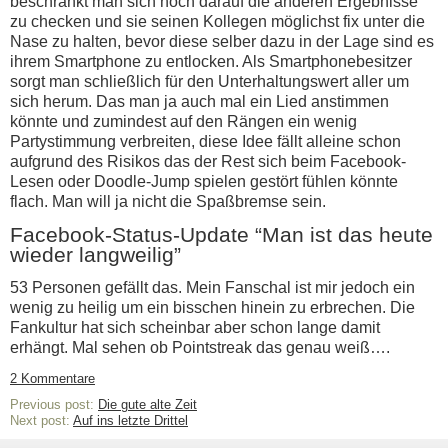
beschränkt man sich noch darauf die anderen Ergebnisse
zu checken und sie seinen Kollegen möglichst fix unter die
Nase zu halten, bevor diese selber dazu in der Lage sind es
ihrem Smartphone zu entlocken. Als Smartphonebesitzer
sorgt man schließlich für den Unterhaltungswert aller um
sich herum. Das man ja auch mal ein Lied anstimmen
könnte und zumindest auf den Rängen ein wenig
Partystimmung verbreiten, diese Idee fällt alleine schon
aufgrund des Risikos das der Rest sich beim Facebook-
Lesen oder Doodle-Jump spielen gestört fühlen könnte
flach. Man will ja nicht die Spaßbremse sein.
Facebook-Status-Update “Man ist das heute
wieder langweilig”
53 Personen gefällt das. Mein Fanschal ist mir jedoch ein
wenig zu heilig um ein bisschen hinein zu erbrechen. Die
Fankultur hat sich scheinbar aber schon lange damit
erhängt. Mal sehen ob Pointstreak das genau weiß….
2 Kommentare
Previous post:
Die gute alte Zeit
Next post:
Auf ins letzte Drittel