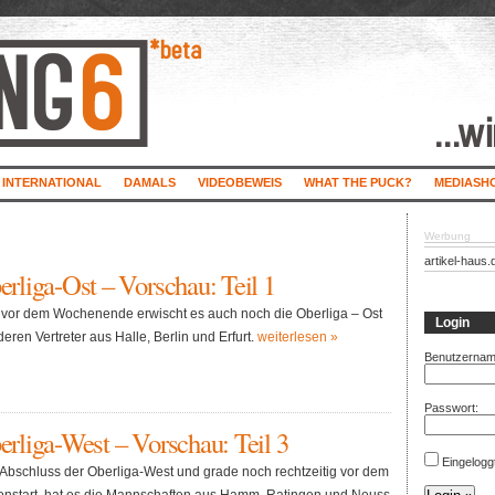
INTERNATIONAL
DAMALS
VIDEOBEWEIS
WHAT THE PUCK?
MEDIASH
Werbung
artikel-haus.
rliga-Ost – Vorschau: Teil 1
 vor dem Wochenende erwischt es auch noch die Oberliga – Ost
Login
eren Vertreter aus Halle, Berlin und Erfurt.
weiterlesen »
Benutzernam
Passwort:
rliga-West – Vorschau: Teil 3
Eingelogg
Abschluss der Oberliga-West und grade noch rechtzeitig vor dem