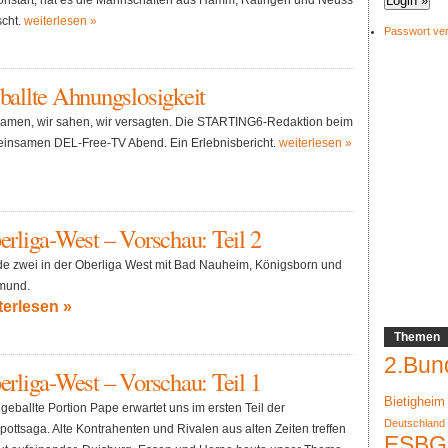
onstart, hat es die Mannschaften aus Hamm, Ratingen und Neuss
scht.
weiterlesen »
Passwort ve
ballte Ahnungslosigkeit
kamen, wir sahen, wir versagten. Die STARTING6-Redaktion beim
insamen DEL-Free-TV Abend. Ein Erlebnisbericht.
weiterlesen »
rliga-West – Vorschau: Teil 2
e zwei in der Oberliga West mit Bad Nauheim, Königsborn und
mund.
terlesen »
Themen
2.Bun
rliga-West – Vorschau: Teil 1
Bietigheim
geballte Portion Pape erwartet uns im ersten Teil der
Deutschland
pottsaga. Alte Kontrahenten und Rivalen aus alten Zeiten treffen
ESBG