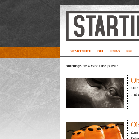
STARTSEITE
DEL
ESBG
NHL
starting6.de
» What the puck?
Obe
Kurz
und d
Obe
Zum 