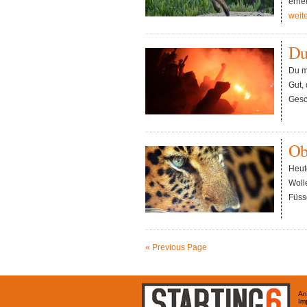
erne
weit
Du
Du m
Gut,
Gesc
Obe
Heut
Woll
Füss
« Previous Page
An
Im