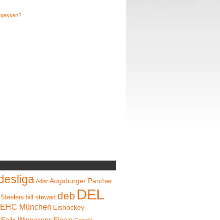
rgessen?
desliga
Augsburger Panther
Adler
DEL
deb
 Steelers
bill stewart
EHC München
Eishockey
Felix Winnekens
Finale