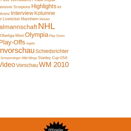
Gogulla
Highlights
nnover Scorpions
iihf
Interview
Kolumne
olvenz
Liveticker
er
Mannheim
Meister
NHL
almannschaft
Olympia
Oberliga-West
Play-Down
Play-Offs
regeln
onvorschau
Schiedsrichter
Stanley Cup
USA
Schwenninger Wild Wings
WM 2010
Video
Vorschau