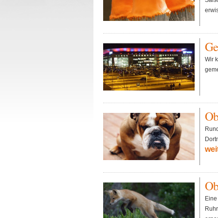
Sais
erwi
Ge
Wir 
geme
Obe
Rund
Dort
wei
Obe
Eine 
Ruhr