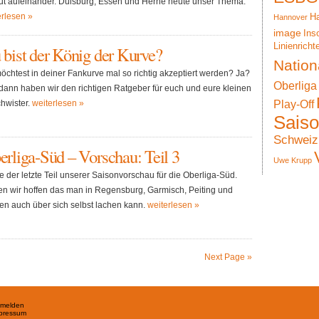
ut aufeinander. Duisburg, Essen und Herne heute unser Thema.
erlesen »
Ha
Hannover
image
Ins
Linienricht
 bist der König der Kurve?
Nation
öchtest in deiner Fankurve mal so richtig akzeptiert werden? Ja?
Oberliga
 dann haben wir den richtigen Ratgeber für euch und eure kleinen
hwister.
weiterlesen »
Play-Off
Sais
Schweiz
rliga-Süd – Vorschau: Teil 3
Uwe Krupp
e der letzte Teil unserer Saisonvorschau für die Oberliga-Süd.
en wir hoffen das man in Regensburg, Garmisch, Peiting und
en auch über sich selbst lachen kann.
weiterlesen »
Next Page »
melden
pressum