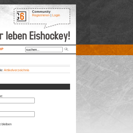
Community
Registrieren
|
Login
OP
de:
Artikelverzeichnis
e:
t bleiben