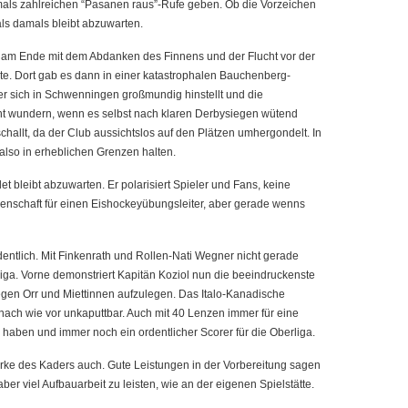
amals zahlreichen “Pasanen raus”-Rufe geben. Ob die Vorzeichen
als damals bleibt abzuwarten.
e am Ende mit dem Abdanken des Finnens und der Flucht vor der
e. Dort gab es dann in einer katastrophalen Bauchenberg-
r sich in Schwenningen großmundig hinstellt und die
 nicht wundern, wenn es selbst nach klaren Derbysiegen wütend
allt, da der Club aussichtslos auf den Plätzen umhergondelt. In
also in erheblichen Grenzen halten.
t bleibt abzuwarten. Er polarisiert Spieler und Fans, keine
genschaft für einen Eishockeyübungsleiter, aber gerade wenns
ntlich. Mit Finkenrath und Rollen-Nati Wegner nicht gerade
nliga. Vorne demonstriert Kapitän Koziol nun die beeindruckenste
legen Orr und Miettinnen aufzulegen. Das Italo-Kanadische
nach wie vor unkaputtbar. Auch mit 40 Lenzen immer für eine
u haben und immer noch ein ordentlicher Scorer für die Oberliga.
tärke des Kaders auch. Gute Leistungen in der Vorbereitung sagen
aber viel Aufbauarbeit zu leisten, wie an der eigenen Spielstätte.