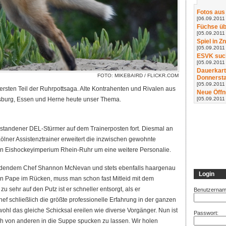
Fotos aus
[06.09.2011 
Füchse üb
[05.09.2011 
Spiel in Z
[05.09.2011 
ESVK such
[05.09.2011
Dauerkart
FOTO: MIKEBAIRD /
FLICKR.COM
Donnerst
[05.09.2011
 ersten Teil der Ruhrpottsaga. Alte Kontrahenten und Rivalen aus
Neue Öffn
[05.09.2011
uisburg, Essen und Herne heute unser Thema.
estandener DEL-Stürmer auf dem Trainerposten fort. Diesmal an
ölner Assistenztrainer erweitert die inzwischen gewohnte
n Eishockeyimperium Rhein-Ruhr um eine weitere Personalie.
tredendem Chef Shannon McNevan und stets ebenfalls haargenau
Login
 Pape im Rücken, muss man schon fast Mitleid mit dem
 sehr auf den Putz ist er schneller entsorgt, als er
Benutzernam
ef schließlich die größte professionelle Erfahrung in der ganzen
 wohl das gleiche Schicksal ereilen wie diverse Vorgänger. Nun ist
Passwort:
ich von anderen in die Suppe spucken zu lassen. Wir holen