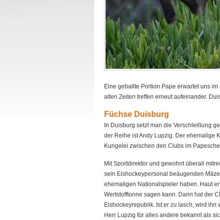
Eine geballte Portion Pape erwartet uns im
alten Zeiten treffen erneut aufeinander. D
Füchse Duisburg
In Duisburg setzt man die Verschleißung g
der Reihe ist Andy Lupzig. Der ehemalige K
Kungelei zwischen den Clubs im Papesche
Mit Sportdirektor und gewohnt überall mi
sein Eishockeypersonal beäugenden Mäzen
ehemaligen Nationalspieler haben. Haut er zu
Wertstofftonne sagen kann. Darin hat der Ch
Eishockeyrepublik. Ist er zu lasch, wird ihn
Herr Lupzig für alles andere bekannt als s