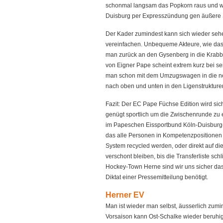
schonmal langsam das Popkorn raus und wa
Duisburg per Expresszündung gen äußere S
Der Kader zumindest kann sich wieder sehe
vereinfachen. Unbequeme Akteure, wie das 
man zurück an den Gysenberg in die Krab
von Eigner Pape scheint extrem kurz bei se
man schon mit dem Umzugswagen in die ne
nach oben und unten in den Ligenstrukture
Fazit: Der EC Pape Füchse Edition wird si
genügt sportlich um die Zwischenrunde zu 
im Papeschen Eissportbund Köln-Duisburg-
das alle Personen in Kompetenzpositionen
System recycled werden, oder direkt auf d
verschont bleiben, bis die Transferliste sc
Hockey-Town Herne sind wir uns sicher das
Diktat einer Pressemitteilung benötigt.
Herner EV
Man ist wieder man selbst, äusserlich zum
Vorsaison kann Ost-Schalke wieder beruhig