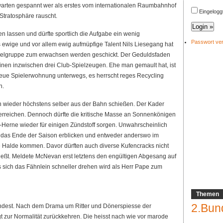
rten gespannt wer als erstes vom internationalen Raumbahnhof
Eingelogg
tratosphäre rauscht.
n lassen und dürfte sportlich die Aufgabe ein wenig
Passwort ve
ewige und vor allem ewig aufmüpfige Talent Nils Liesegang hat
belgruppe zum erwachsen werden geschickt. Der Geduldsfaden
inen inzwischen drei Club-Spielzeugen. Ehe man gemault hat, ist
ue Spielerwohnung unterwegs, es herrscht reges Recycling
n.
ch wieder höchstens selber aus der Bahn schießen. Der Kader
erreichen. Dennoch dürfte die kritische Masse an Sonnenkönigen
Herne wieder für einigen Zündstoff sorgen. Unwahrscheinlich
 das Ende der Saison erblicken und entweder anderswo im
ie Halde kommen. Davor dürften auch diverse Kufencracks nicht
hließt. Meldete McNevan erst letztens den engültigen Abgesang auf
 sich das Fähnlein schneller drehen wird als Herr Pape zum
Themen
2.Bun
indest. Nach dem Drama um Ritter und Dönerspiesse der
t zur Normalität zurückkehren. Die heisst nach wie vor marode