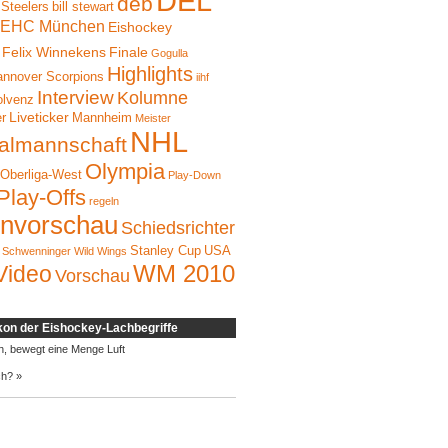
DEL
deb
 Steelers
bill stewart
EHC München
Eishockey
Felix Winnekens
Finale
Gogulla
Highlights
nnover Scorpions
iihf
Interview
Kolumne
olvenz
Liveticker
er
Mannheim
Meister
NHL
almannschaft
Olympia
Oberliga-West
Play-Down
Play-Offs
regeln
onvorschau
Schiedsrichter
Stanley Cup
USA
Schwenninger Wild Wings
WM 2010
Video
Vorschau
kon der Eishockey-Lachbegriffe
h, bewegt eine Menge Luft
ch? »