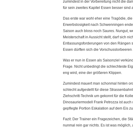
zumindest in der Vorbereitung nicht die d
für sein zweites Kapitel Essen besser sind 
Das erste war wohl eher eine Tragödie, di
Erwerbslosigkeit nach Schwenningen endet
Saison auch bloss noch Saures. Nungut, we
Meisterschaft in Aussicht stellt, darf sich
Entlassungsforderungen von den Rängen sch
Essen dürften sich die Vorschusslorbeeren 
Was er nun in Essen als Saisonziel verkünde
Frage. Nicht unbedingt die schlechteste Ei
eng wird, eine der größeren Klippen.
Zumindest mauert man schonmal hinten orde
schlecht aufgestellt für diese Strassenbah
Ziehschritt-Technik um gekonnt für die Kol
Dinosauriermodell Frank Petrozza ist auch 
gepflegte Portion Eskalation auf dem Eis z
Fazit: Der Trainer ein Fragezeichen, die S
nunmal rein gar nichts. Es ist was möglich, 