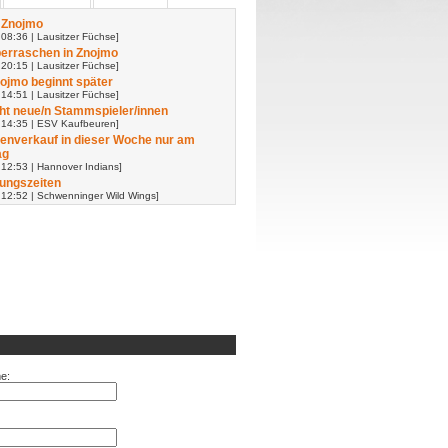
 Znojmo
08:36 | Lausitzer Füchse]
erraschen in Znojmo
20:15 | Lausitzer Füchse]
nojmo beginnt später
14:51 | Lausitzer Füchse]
t neue/n Stammspieler/innen
 14:35 | ESV Kaufbeuren]
enverkauf in dieser Woche nur am
ag
 12:53 | Hannover Indians]
ungszeiten
 12:52 | Schwenninger Wild Wings]
e: