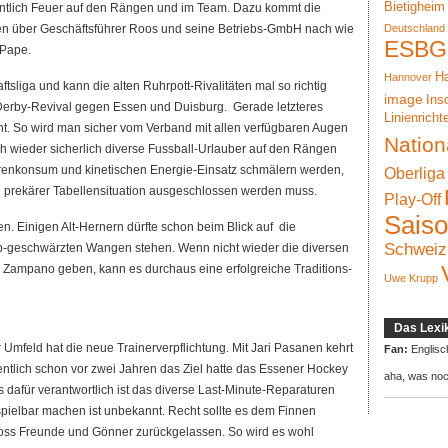
Bietigheim
entlich Feuer auf den Rängen und im Team. Dazu kommt die
n über Geschäftsführer Roos und seine Betriebs-GmbH nach wie
Deutschland
ESBG
 Pape.
Ha
Hannover
tsliga und kann die alten Ruhrpott-Rivalitäten mal so richtig
image
Ins
Derby-Revival gegen Essen und Duisburg. Gerade letzteres
Linienricht
nt. So wird man sicher vom Verband mit allen verfügbaren Augen
Nation
ich wieder sicherlich diverse Fussball-Urlauber auf den Rängen
arenkonsum und kinetischen Energie-Einsatz schmälern werden,
Oberliga
i prekärer Tabellensituation ausgeschlossen werden muss.
Play-Off
Sais
en. Einigen Alt-Hernern dürfte schon beim Blick auf die
Schweiz
ub-geschwärzten Wangen stehen. Wenn nicht wieder die diversen
n Zampano geben, kann es durchaus eine erfolgreiche Traditions-
Uwe Krupp
Das Lexi
mfeld hat die neue Trainerverpflichtung. Mit Jari Pasanen kehrt
Fan:
Englisc
entlich schon vor zwei Jahren das Ziel hatte das Essener Hockey
aha, was no
s dafür verantwortlich ist das diverse Last-Minute-Reparaturen
spielbar machen ist unbekannt. Recht sollte es dem Finnen
bloss Freunde und Gönner zurückgelassen. So wird es wohl