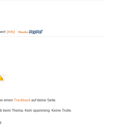
wert:
[info]
ibe einen
Trackback
auf deine Seite.
eib beim Thema. Kein spamming. Keine Trolle.
)