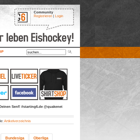
Community
Registrieren
|
Login
OP
Deinen Senf! #starting6.de @quakenet
de:
Artikelverzeichnis
Bundesiga
Oberliga