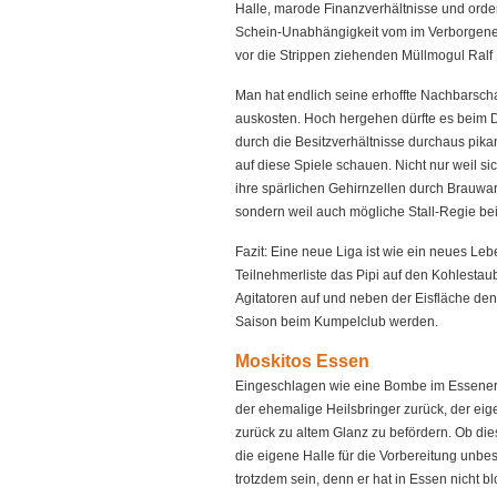
Halle, marode Finanzverhältnisse und ord
Schein-Unabhängigkeit vom im Verborgene
vor die Strippen ziehenden Müllmogul Ralf
Man hat endlich seine erhoffte Nachbarschaf
auskosten. Hoch hergehen dürfte es beim 
durch die Besitzverhältnisse durchaus pika
auf diese Spiele schauen. Nicht nur weil s
ihre spärlichen Gehirnzellen durch Brauw
sondern weil auch mögliche Stall-Regie be
Fazit: Eine neue Liga ist wie ein neues Leb
Teilnehmerliste das Pipi auf den Kohlesta
Agitatoren auf und neben der Eisfläche de
Saison beim Kumpelclub werden.
Moskitos Essen
Eingeschlagen wie eine Bombe im Essener U
der ehemalige Heilsbringer zurück, der eig
zurück zu altem Glanz zu befördern. Ob die
die eigene Halle für die Vorbereitung unbe
trotzdem sein, denn er hat in Essen nicht 