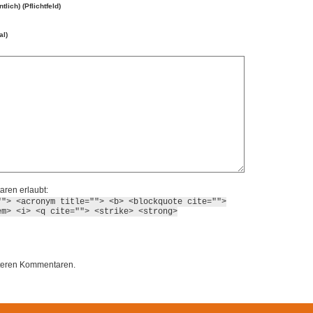
ntlich) (Pflichtfeld)
al)
ren erlaubt:
""> <acronym title=""> <b> <blockquote cite="">
em> <i> <q cite=""> <strike> <strong>
iteren Kommentaren.