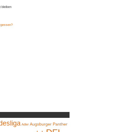
t bleiben
rgessen?
desliga
Augsburger Panther
Adler