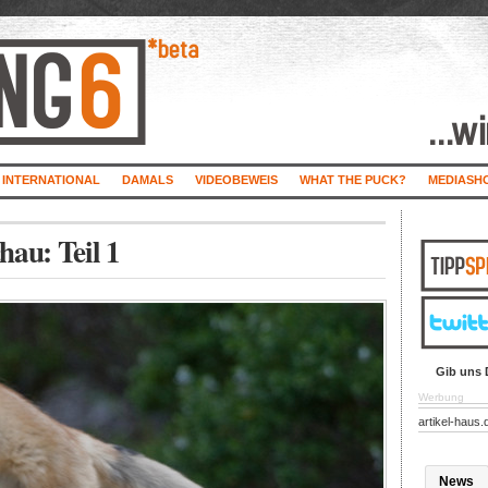
INTERNATIONAL
DAMALS
VIDEOBEWEIS
WHAT THE PUCK?
MEDIASH
hau: Teil 1
Gib uns 
Werbung
artikel-haus.
News