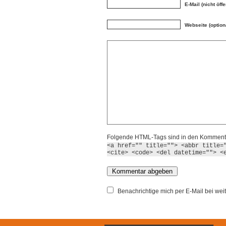
E-Mail (nicht öffe
Webseite (option
Folgende HTML-Tags sind in den Kommenta
<a href="" title=""> <abbr title=
<cite> <code> <del datetime=""> <
Benachrichtige mich per E-Mail bei we