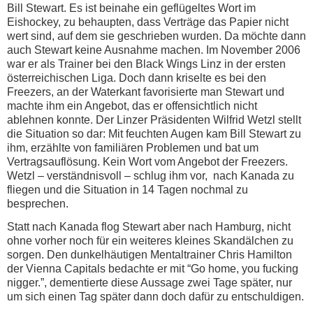
Bill Stewart. Es ist beinahe ein geflügeltes Wort im
Eishockey, zu behaupten, dass Verträge das Papier nicht
wert sind, auf dem sie geschrieben wurden. Da möchte dann
auch Stewart keine Ausnahme machen. Im November 2006
war er als Trainer bei den Black Wings Linz in der ersten
österreichischen Liga. Doch dann kriselte es bei den
Freezers, an der Waterkant favorisierte man Stewart und
machte ihm ein Angebot, das er offensichtlich nicht
ablehnen konnte. Der Linzer Präsidenten Wilfrid Wetzl stellt
die Situation so dar: Mit feuchten Augen kam Bill Stewart zu
ihm, erzählte von familiären Problemen und bat um
Vertragsauflösung. Kein Wort vom Angebot der Freezers.
Wetzl – verständnisvoll – schlug ihm vor, nach Kanada zu
fliegen und die Situation in 14 Tagen nochmal zu
besprechen.
Statt nach Kanada flog Stewart aber nach Hamburg, nicht
ohne vorher noch für ein weiteres kleines Skandälchen zu
sorgen. Den dunkelhäutigen Mentaltrainer Chris Hamilton
der Vienna Capitals bedachte er mit “Go home, you fucking
nigger.”, dementierte diese Aussage zwei Tage später, nur
um sich einen Tag später dann doch dafür zu entschuldigen.