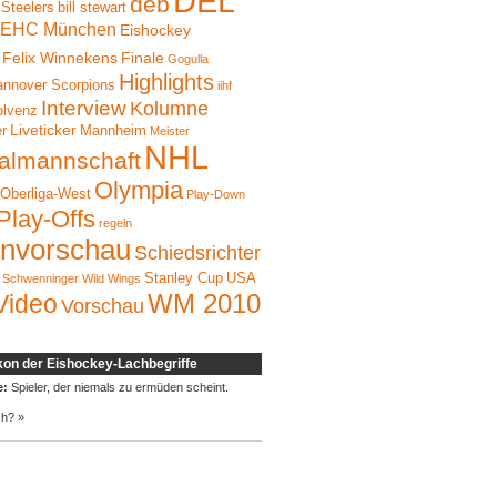
DEL
deb
 Steelers
bill stewart
EHC München
Eishockey
Felix Winnekens
Finale
Gogulla
Highlights
nnover Scorpions
iihf
Interview
Kolumne
olvenz
Liveticker
er
Mannheim
Meister
NHL
almannschaft
Olympia
Oberliga-West
Play-Down
Play-Offs
regeln
onvorschau
Schiedsrichter
Stanley Cup
USA
Schwenninger Wild Wings
WM 2010
Video
Vorschau
kon der Eishockey-Lachbegriffe
e:
Spieler, der niemals zu ermüden scheint.
ch? »