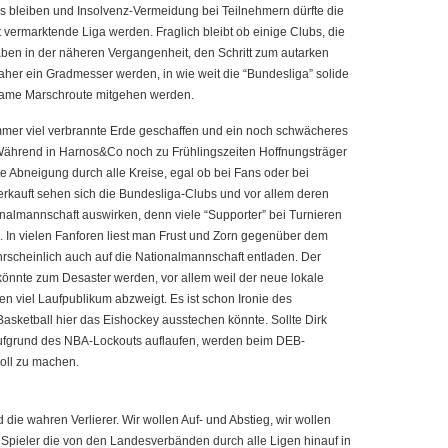
s bleiben und Insolvenz-Vermeidung bei Teilnehmern dürfte die
t vermarktende Liga werden. Fraglich bleibt ob einige Clubs, die
aben in der näheren Vergangenheit, den Schritt zum autarken
aher ein Gradmesser werden, in wie weit die “Bundesliga” solide
insame Marschroute mitgehen werden.
mmer viel verbrannte Erde geschaffen und ein noch schwächeres
. Während in Harnos&Co noch zu Frühlingszeiten Hoffnungsträger
te Abneigung durch alle Kreise, egal ob bei Fans oder bei
 verkauft sehen sich die Bundesliga-Clubs und vor allem deren
ionalmannschaft auswirken, denn viele “Supporter” bei Turnieren
In vielen Fanforen liest man Frust und Zorn gegenüber dem
rscheinlich auch auf die Nationalmannschaft entladen. Der
önnte zum Desaster werden, vor allem weil der neue lokale
 viel Laufpublikum abzweigt. Es ist schon Ironie des
asketball hier das Eishockey ausstechen könnte. Sollte Dirk
ufgrund des NBA-Lockouts auflaufen, werden beim DEB-
voll zu machen.
die wahren Verlierer. Wir wollen Auf- und Abstieg, wir wollen
pieler die von den Landesverbänden durch alle Ligen hinauf in