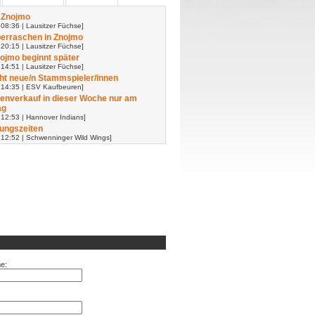
 Znojmo
08:36 | Lausitzer Füchse]
erraschen in Znojmo
20:15 | Lausitzer Füchse]
nojmo beginnt später
14:51 | Lausitzer Füchse]
t neue/n Stammspieler/innen
 14:35 | ESV Kaufbeuren]
enverkauf in dieser Woche nur am
ag
 12:53 | Hannover Indians]
ungszeiten
 12:52 | Schwenninger Wild Wings]
e: