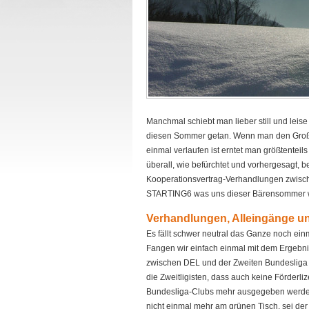
Manchmal schiebt man lieber still und leise
diesen Sommer getan. Wenn man den Großte
einmal verlaufen ist erntet man größtenteil
überall, wie befürchtet und vorhergesagt, 
Kooperationsvertrag-Verhandlungen zwisc
STARTING6 was uns dieser Bärensommer wie
Verhandlungen, Alleingänge 
Es fällt schwer neutral das Ganze noch ein
Fangen wir einfach einmal mit dem Ergebni
zwischen DEL und der Zweiten Bundesliga 
die Zweitligisten, dass auch keine Förder
Bundesliga-Clubs mehr ausgegeben werden 
nicht einmal mehr am grünen Tisch, sei der 