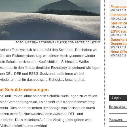
Fotos aus
[06.09.2011 
Füchse üb
[05.09.2011 
Spiel in Z
[05.09.2011 
ESVK such
[05.09.2011
Dauerkart
FOTO: MARTINA RATHGENS /
FLICKR.COM
UNTER
CC-LIZENZ
Donnerst
[05.09.2011
 seinen Frust vor sich hin und hält den Schnabel. Das haben wir
Neue Öffn
[05.09.2011
il der Eishockeyfans fragt wie dieser Hockeysommer wieder
s ein Schulterzucken oder Kopfschütteln. Schlechtes Wetter
besonders in den für das deutsche Eishockey so eminent wichtigen
hen DEL, DEB und ESBG. Seufzend resümieren wir bei
der einmal für das deutsche Eishockey beschert hat.
und Schuldzuweisungen
mal aufzurollen, ohne selber in Schuldzuweisungen zu verfallen.
Login
s der Verhandlungen an. Es besteht kein Kooperationsvertrag
Benutzernam
mehr. Dies bedeutet neben der Absage von Testspielen durch
lizenzen mehr für Nachwuchstalente zwischen DEL- und
dürfen. Dass es keinen Auf- und Abstieg mehr geben wird,
Passwort:
Vollständigkeit halber erwähnt.