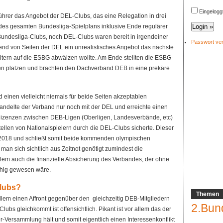
Eingelogg
rer das Angebot der DEL-Clubs, das eine Relegation in drei
es gesamten Bundesliga-Spielplans inklusive Ende regulärer
undesliga-Clubs, noch DEL-Clubs waren bereit in irgendeiner
Passwort ve
nd von Seiten der DEL ein unrealistisches Angebot das nächste
tern auf die ESBG abwälzen wollte. Am Ende stellten die ESBG-
gen platzen und brachten den Dachverband DEB in eine prekäre
d einen vielleicht niemals für beide Seiten akzeptablen
andelte der Verband nur noch mit der DEL und erreichte einen
rlizenzen zwischen DEB-Ligen (Oberligen, Landesverbände, etc)
ellen von Nationalspielern durch die DEL-Clubs sicherte. Dieser
is 2018 und schließt somit beide kommenden olympischen
 man sich sichtlich aus Zeitnot genötigt zumindest die
lem auch die finanzielle Absicherung des Verbandes, der ohne
ähig gewesen wäre.
Clubs?
Themen
llem einen Affront gegenüber den gleichzeitig DEB-Mitgliedern
2.Bun
ubs gleichkommt ist offensichtlich. Pikant ist vor allem das der
-Versammlung hält und somit eigentlich einen Interessenkonflikt