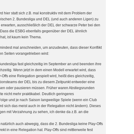
d hier statt sich z.B. mal konstruktiv mit dem Problem der
wischen 2. Bundesliga und DEL (und auch anderen Ligen) zu
 erwarten, ausschließlich der DEL der schwarze Peter bei den
Dass die ESBG ebenfalls gegenüber der DEL ähnlich
hat, ist kaum kein Thema.
mindest mal anschneiden, um anzudeuten, dass dieser Konflikt
den Seiten vorangetrieben wird:
Bundesliga fast gleichzeitig im September an und beenden ihre
hzeitig. Wenn jetzt in dem einen Modell erwartet wird, dass
ffs eine Relegation gespielt wird, heißt dies gleichzeitig,
ionsteams der DEL bis zu diesem Zeitpunkt entweder eine
sen oder pausieren müssen. Früher waren Abstiegsrunden
ute nicht mehr praktikabel. Deutlich geringeres
Folge und je nach Saison langweilige Spiele (wenn ein Club
ird sich das meist auch in der Relegation nicht ändern). Dieses
Ligen mit Verzahnung zu sehen, ich denke da z.B. an die
s natürlich auch abwegig, dass die 2. Bundesliga keine Play-Offs
ekt in eine Relegation hat. Play-Offs sind mittlerweile fest