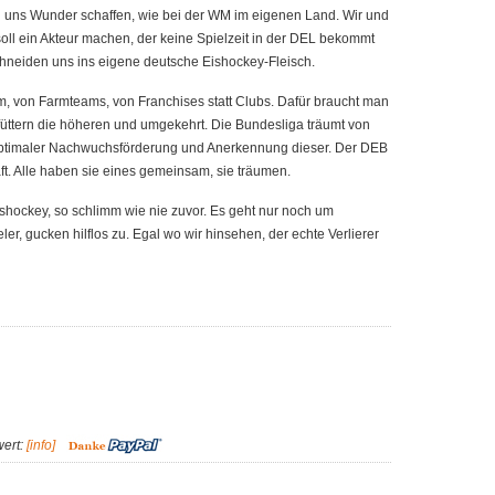
uns Wunder schaffen, wie bei der WM im eigenen Land. Wir und
ll ein Akteur machen, der keine Spielzeit in der DEL bekommt
chneiden uns ins eigene deutsche Eishockey-Fleisch.
, von Farmteams, von Franchises statt Clubs. Dafür braucht man
 füttern die höheren und umgekehrt. Die Bundesliga träumt von
it optimaler Nachwuchsförderung und Anerkennung dieser. Der DEB
t. Alle haben sie eines gemeinsam, sie träumen.
Eishockey, so schlimm wie nie zuvor. Es geht nur noch um
ler, gucken hilflos zu. Egal wo wir hinsehen, der echte Verlierer
wert:
[info]