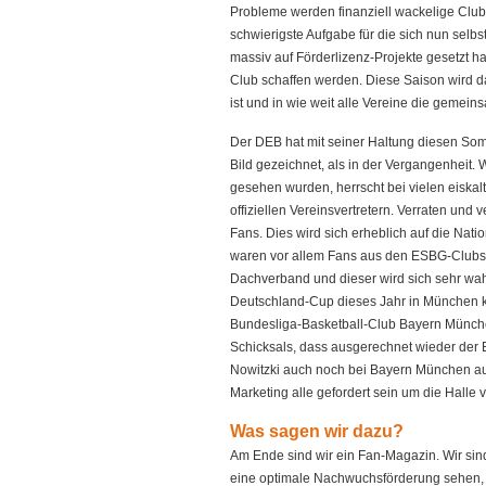
Probleme werden finanziell wackelige Club
schwierigste Aufgabe für die sich nun selbs
massiv auf Förderlizenz-Projekte gesetzt h
Club schaffen werden. Diese Saison wird d
ist und in wie weit alle Vereine die geme
Der DEB hat mit seiner Haltung diesen So
Bild gezeichnet, als in der Vergangenheit
gesehen wurden, herrscht bei vielen eiskal
offiziellen Vereinsvertretern. Verraten und
Fans. Dies wird sich erheblich auf die Nat
waren vor allem Fans aus den ESBG-Clubs. 
Dachverband und dieser wird sich sehr wah
Deutschland-Cup dieses Jahr in München k
Bundesliga-Basketball-Club Bayern München
Schicksals, dass ausgerechnet wieder der B
Nowitzki auch noch bei Bayern München a
Marketing alle gefordert sein um die Halle 
Was sagen wir dazu?
Am Ende sind wir ein Fan-Magazin. Wir sind 
eine optimale Nachwuchsförderung sehen, S