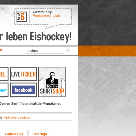
Community
Registrieren
|
Login
OP
Deinen Senf! #starting6.de @quakenet
de:
Artikelverzeichnis
Bundesiga
Oberliga