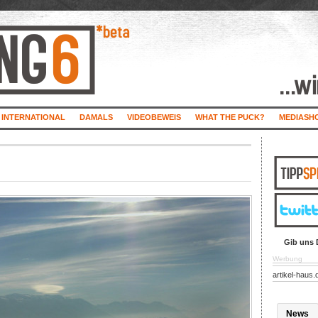
INTERNATIONAL
DAMALS
VIDEOBEWEIS
WHAT THE PUCK?
MEDIASH
Gib uns 
Werbung
artikel-haus.
News