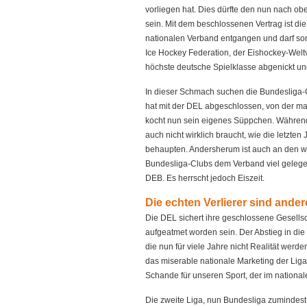
vorliegen hat. Dies dürfte den nun nach o
sein. Mit dem beschlossenen Vertrag ist di
nationalen Verband entgangen und darf somit
Ice Hockey Federation, der Eishockey-Welt
höchste deutsche Spielklasse abgenickt und 
In dieser Schmach suchen die Bundesliga-
hat mit der DEL abgeschlossen, von der ma
kocht nun sein eigenes Süppchen. Während
auch nicht wirklich braucht, wie die letzt
behaupten. Andersherum ist auch an den w
Bundesliga-Clubs dem Verband viel gelege
DEB. Es herrscht jedoch Eiszeit.
Die echten Verlierer sind ander
Die DEL sichert ihre geschlossene Gesellsch
aufgeatmet worden sein. Der Abstieg in die z
die nun für viele Jahre nicht Realität werde
das miserable nationale Marketing der Liga
Schande für unseren Sport, der im national
Die zweite Liga, nun Bundesliga zumindest 