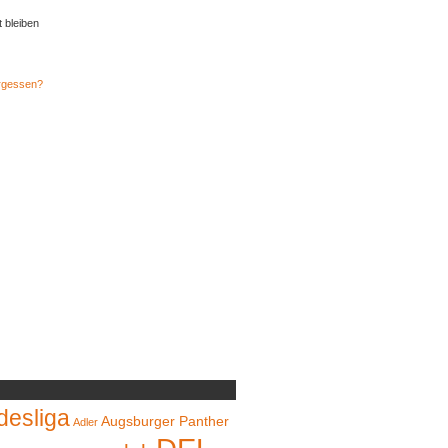
t bleiben
rgessen?
desliga
Augsburger Panther
Adler