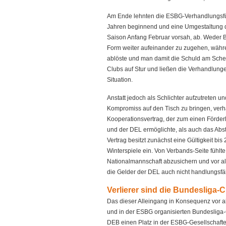
Am Ende lehnten die ESBG-Verhandlungsfüh
Jahren beginnend und eine Umgestaltung d
Saison Anfang Februar vorsah, ab. Weder B
Form weiter aufeinander zu zugehen, währe
ablöste und man damit die Schuld am Schei
Clubs auf Stur und ließen die Verhandlun
Situation.
Anstatt jedoch als Schlichter aufzutreten un
Kompromiss auf den Tisch zu bringen, verh
Kooperationsvertrag, der zum einen Förde
und der DEL ermöglichte, als auch das Abst
Vertrag besitzt zunächst eine Gültigkeit b
Winterspiele ein. Von Verbands-Seite fühlte
Nationalmannschaft abzusichern und vor al
die Gelder der DEL auch nicht handlungsf
Verlierer sind die Bundesliga-
Das dieser Alleingang in Konsequenz vor a
und in der ESBG organisierten Bundesliga-Cl
DEB einen Platz in der ESBG-Gesellschafter