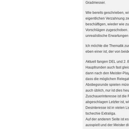
Gradmesser.
Wie bereits geschrieben, wir
eigentlichen Verzahnung z
beschäftigen, wieder wie zu
Vorschlägen zugeschoben. 
unrealistische Erwartungen 
Ich möchte die Thematik zu
eben einer ist, der von bei
Aktuell fangen DEL und 2. 
Hauptrunden auch fast gleic
dann nach den Meister-Play-O
dass die möglichen Relegat
Abstiegsrunde spielen müs
auch üblich, nur ist dies he
Zuschauerinteresse ist die 
abgeschlagen Letzter ist, w
Desinteresse ist in vielen 
tschechie Extraliga.
Auf der anderen Seite ist e
ausspielt und der Meister dir