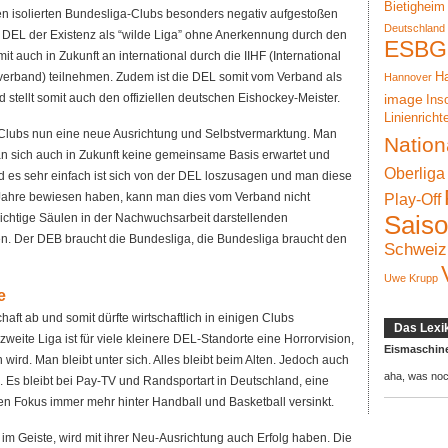
Bietigheim
ben isolierten Bundesliga-Clubs besonders negativ aufgestoßen
Deutschland
e DEL der Existenz als “wilde Liga” ohne Anerkennung durch den
ESBG
 auch in Zukunft an international durch die IIHF (International
verband) teilnehmen. Zudem ist die DEL somit vom Verband als
Ha
Hannover
stellt somit auch den offiziellen deutschen Eishockey-Meister.
image
Ins
Linienricht
Clubs nun eine neue Ausrichtung und Selbstvermarktung. Man
Nation
n sich auch in Zukunft keine gemeinsame Basis erwartet und
Oberliga
 es sehr einfach ist sich von der DEL loszusagen und man diese
en Jahre bewiesen haben, kann man dies vom Verband nicht
Play-Off
ichtige Säulen in der Nachwuchsarbeit darstellenden
Sais
n. Der DEB braucht die Bundesliga, die Bundesliga braucht den
Schweiz
Uwe Krupp
e
aft ab und somit dürfte wirtschaftlich in einigen Clubs
Das Lexi
weite Liga ist für viele kleinere DEL-Standorte eine Horrorvision,
Eismaschin
n wird. Man bleibt unter sich. Alles bleibt beim Alten. Jedoch auch
aha, was no
. Es bleibt bei Pay-TV und Randsportart in Deutschland, eine
en Fokus immer mehr hinter Handball und Basketball versinkt.
im Geiste, wird mit ihrer Neu-Ausrichtung auch Erfolg haben. Die