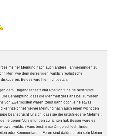
rt es meiner Meinung nach auch andere Fanmeinungen zu
nflikten, wie dem derzeitigen, wirklich realistische
diskutieren. Beides wird hier nicht getan.
egen dem Eingangsabsatz klar Position für eine bestimmte
Die Behauptung, dass die Mehrheit der Fans bei Turnieren
s von Zweitligisten wären, zeigt dann doch, eine etwas
und kennzeichnet meiner Meinung nach auch einen wichtigen
ppe beansprucht für sich, dass sie die unzufriedene Mehrheit
h den eigenen Vorstellungen zu richten hat. Besser wäre es,
inwieweit wirklich Fans bestimmte Dinge schlecht finden.
iten oder Kommentare in Foren sind dafür nur ein sehr kleiner