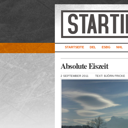
STARTSEITE
DEL
ESBG
NHL
Absolute Eiszeit
2 SEPTEMBER 2011
TEXT: BJÖRN FRICKE