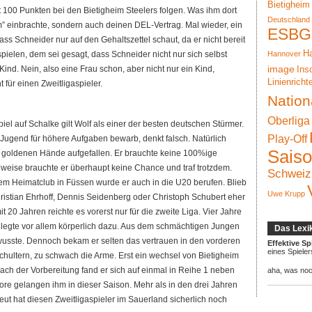
Bietigheim
t 100 Punkten bei den Bietigheim Steelers folgen. Was ihm dort
Deutschland
 einbrachte, sondern auch deinen DEL-Vertrag. Mal wieder, ein
ESBG
ass Schneider nur auf den Gehaltszettel schaut, da er nicht bereit
Ha
pielen, dem sei gesagt, dass Schneider nicht nur sich selbst
Hannover
image
Kind. Nein, also eine Frau schon, aber nicht nur ein Kind,
Ins
Linienricht
 für einen Zweitligaspieler.
Nation
Oberliga
piel auf Schalke gilt Wolf als einer der besten deutschen Stürmer.
Play-Off
r Jugend für höhere Aufgaben bewarb, denkt falsch. Natürlich
Sais
e goldenen Hände aufgefallen. Er brauchte keine 100%ige
ilweise brauchte er überhaupt keine Chance und traf trotzdem.
Schweiz
inem Heimatclub in Füssen wurde er auch in die U20 berufen. Blieb
Uwe Krupp
ristian Ehrhoff, Dennis Seidenberg oder Christoph Schubert eher
t 20 Jahren reichte es vorerst nur für die zweite Liga. Vier Jahre
d legte vor allem körperlich dazu. Aus dem schmächtigen Jungen
Das Lexi
usste. Dennoch bekam er selten das vertrauen in den vorderen
Effektive Spi
eines Spieler
chultern, zu schwach die Arme. Erst ein wechsel von Bietigheim
ch der Vorbereitung fand er sich auf einmal in Reihe 1 neben
aha, was no
ore gelangen ihm in dieser Saison. Mehr als in den drei Jahren
reut hat diesen Zweitligaspieler im Sauerland sicherlich noch