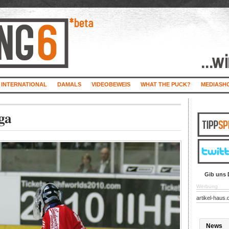
INTERNATIONAL
DAMALS
VIDEOBEWEIS
WHAT THE PUCK?
MEDIASH
ga
Gib uns 
Werbung
artikel-haus.
News