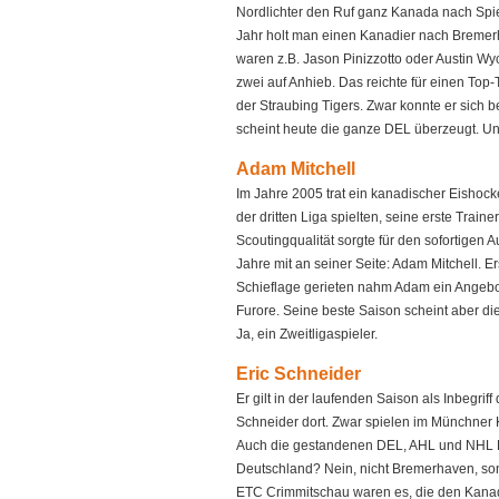
Nordlichter den Ruf ganz Kanada nach Spie
Jahr holt man einen Kanadier nach Bremerh
waren z.B. Jason Pinizzotto oder Austin Wy
zwei auf Anhieb. Das reichte für einen Top-T
der Straubing Tigers. Zwar konnte er sich b
scheint heute die ganze DEL überzeugt. Un
Adam Mitchell
Im Jahre 2005 trat ein kanadischer Eishock
der dritten Liga spielten, seine erste Trai
Scoutingqualität sorgte für den sofortigen A
Jahre mit an seiner Seite: Adam Mitchell. E
Schieflage gerieten nahm Adam ein Angebot
Furore. Seine beste Saison scheint aber die
Ja, ein Zweitligaspieler.
Eric Schneider
Er gilt in der laufenden Saison als Inbegri
Schneider dort. Zwar spielen im Münchner K
Auch die gestandenen DEL, AHL und NHL K
Deutschland? Nein, nicht Bremerhaven, sons
ETC Crimmitschau waren es, die den Kanadi