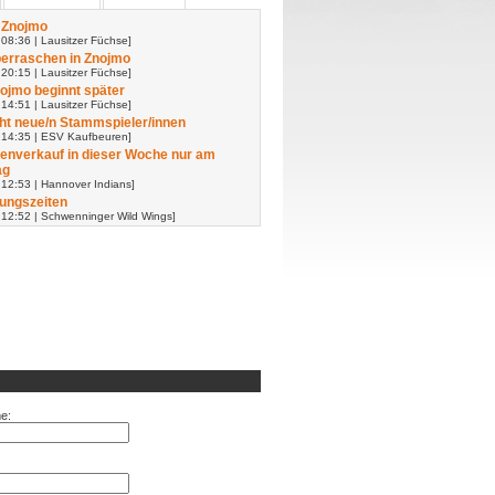
 Znojmo
08:36 | Lausitzer Füchse]
erraschen in Znojmo
20:15 | Lausitzer Füchse]
nojmo beginnt später
14:51 | Lausitzer Füchse]
t neue/n Stammspieler/innen
 14:35 | ESV Kaufbeuren]
enverkauf in dieser Woche nur am
ag
 12:53 | Hannover Indians]
ungszeiten
 12:52 | Schwenninger Wild Wings]
e: