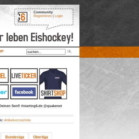
Community
Registrieren
|
Login
OP
Deinen Senf! #starting6.de @quakenet
de:
Artikelverzeichnis
Bundesiga
Oberliga