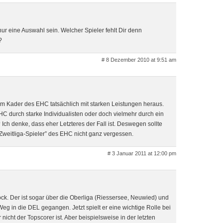
nur eine Auswahl sein. Welcher Spieler fehlt Dir denn
?
# 8 Dezember 2010 at 9:51 am
em Kader des EHC tatsächlich mit starken Leistungen heraus.
EHC durch starke Individualisten oder doch vielmehr durch ein
t? Ich denke, dass eher Letzteres der Fall ist. Deswegen sollte
Zweitliga-Spieler” des EHC nicht ganz vergessen.
# 3 Januar 2011 at 12:00 pm
lock. Der ist sogar über die Oberliga (Riessersee, Neuwied) und
Weg in die DEL gegangen. Jetzt spielt er eine wichtige Rolle bei
icht der Topscorer ist. Aber beispielsweise in der letzten