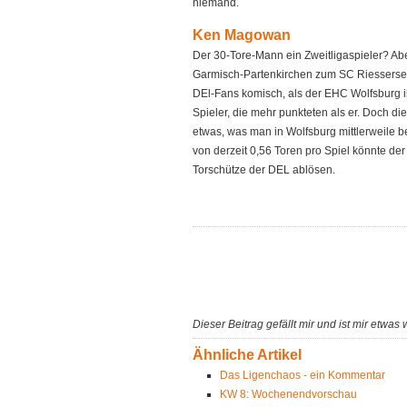
niemand.
Ken Magowan
Der 30-Tore-Mann ein Zweitligaspieler? A
Garmisch-Partenkirchen zum SC Riessersee
DEl-Fans komisch, als der EHC Wolfsburg ihn
Spieler, die mehr punkteten als er. Doch 
etwas, was man in Wolfsburg mittlerweile be
von derzeit 0,56 Toren pro Spiel könnte der
Torschütze der DEL ablösen.
Dieser Beitrag gefällt mir und ist mir etwas 
Ähnliche Artikel
Das Ligenchaos - ein Kommentar
KW 8: Wochenendvorschau