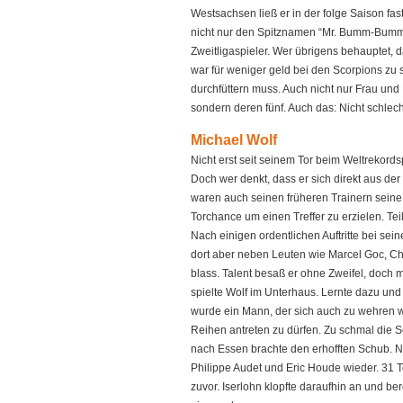
Westsachsen ließ er in der folge Saison fas
nicht nur den Spitznamen “Mr. Bumm-Bumm”
Zweitligaspieler. Wer übrigens behauptet, d
war für weniger geld bei den Scorpions zu s
durchfüttern muss. Auch nicht nur Frau und 
sondern deren fünf. Auch das: Nicht schlecht
Michael Wolf
Nicht erst seit seinem Tor beim Weltrekords
Doch wer denkt, dass er sich direkt aus de
waren auch seinen früheren Trainern sein
Torchance um einen Treffer zu erzielen. Te
Nach einigen ordentlichen Auftritte bei se
dort aber neben Leuten wie Marcel Goc, Ch
blass. Talent besaß er ohne Zweifel, doch mi
spielte Wolf im Unterhaus. Lernte dazu un
wurde ein Mann, der sich auch zu wehren w
Reihen antreten zu dürfen. Zu schmal die S
nach Essen brachte den erhofften Schub. Na
Philippe Audet und Eric Houde wieder. 31 T
zuvor. Iserlohn klopfte daraufhin an und be