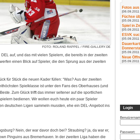
Fotos aus
[06.09.2011 
Füchse üb
[05.09.2011 
Spiel in Z
[05.09.2011 
ESVK such
[05.09.2011
Dauerkart
FOTO: ROLAND RAPPEL /
FIRE-GALLERY.DE
Donnerst
[05.09.2011
EL auf, und das mit vielen Spielern, die bereits in der zweiten
Neue Öffn
[05.09.2011
werfen einen Blick auf Spieler, die den Sprung aus der zweiten
tück für Stück die neuen Kader füllen: “Was? Aus der zweiten
eithöchsten Spielklasse ist unter den Fans des Oberhauses (und
 Beste. Zum Glück trifft das immer seltener auf die sportlichen
spielern bedienen. Wir wollen euch heute ein paar Spieler
nteren deutschen Ligen sammeln mussten, ehe ein DEL-Angebot ins
Login
Benutzernam
gsburg? Nein, der war davor doch bei? Straubing? ja, da war er,
Passwort:
town Pinguins aus Bremerhaven. In der zweiten Liga haben die