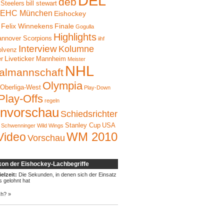
DEL
deb
 Steelers
bill stewart
EHC München
Eishockey
Felix Winnekens
Finale
Gogulla
Highlights
nnover Scorpions
iihf
Interview
Kolumne
olvenz
Liveticker
er
Mannheim
Meister
NHL
almannschaft
Olympia
Oberliga-West
Play-Down
Play-Offs
regeln
onvorschau
Schiedsrichter
Stanley Cup
USA
Schwenninger Wild Wings
WM 2010
Video
Vorschau
kon der Eishockey-Lachbegriffe
elzeit:
Die Sekunden, in denen sich der Einsatz
s gelohnt hat
ch? »