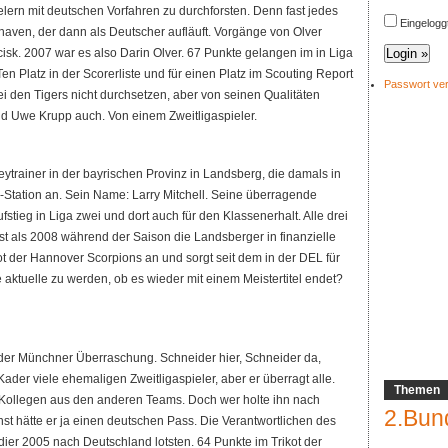
lern mit deutschen Vorfahren zu durchforsten. Denn fast jedes
Eingelogg
aven, der dann als Deutscher aufläuft. Vorgänge von Olver
cisk. 2007 war es also Darin Olver. 67 Punkte gelangen im in Liga
en Platz in der Scorerliste und für einen Platz im Scouting Report
Passwort ve
ei den Tigers nicht durchsetzen, aber von seinen Qualitäten
d Uwe Krupp auch. Von einem Zweitligaspieler.
eytrainer in der bayrischen Provinz in Landsberg, die damals in
ner-Station an. Sein Name: Larry Mitchell. Seine überragende
ufstieg in Liga zwei und dort auch für den Klassenerhalt. Alle drei
rst als 2008 während der Saison die Landsberger in finanzielle
 der Hannover Scorpions an und sorgt seit dem in der DEL für
 aktuelle zu werden, ob es wieder mit einem Meistertitel endet?
ff der Münchner Überraschung. Schneider hier, Schneider da,
ader viele ehemaligen Zweitligaspieler, aber er überragt alle.
Themen
ollegen aus den anderen Teams. Doch wer holte ihn nach
2.Bun
t hätte er ja einen deutschen Pass. Die Verantwortlichen des
er 2005 nach Deutschland lotsten. 64 Punkte im Trikot der