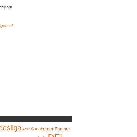
t bleiben
rgessen?
desliga
Augsburger Panther
Adler