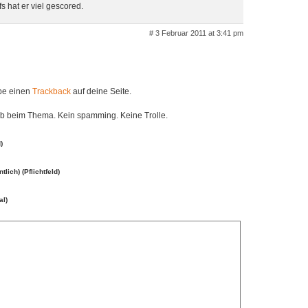
s hat er viel gescored.
# 3 Februar 2011 at 3:41 pm
ibe einen
Trackback
auf deine Seite.
eib beim Thema. Kein spamming. Keine Trolle.
)
ntlich) (Pflichtfeld)
al)