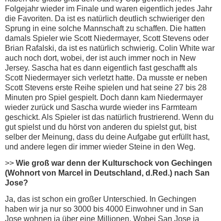
Folgejahr wieder im Finale und waren eigentlich jedes Jahr
die Favoriten. Da ist es natürlich deutlich schwieriger den
Sprung in eine solche Mannschaft zu schaffen. Die hatten
damals Spieler wie Scott Niedermayer, Scott Stevens oder
Brian Rafalski, da ist es natürlich schwierig. Colin White war
auch noch dort, wobei, der ist auch immer noch in New
Jersey. Sascha hat es dann eigentlich fast geschafft als
Scott Niedermayer sich verletzt hatte. Da musste er neben
Scott Stevens erste Reihe spielen und hat seine 27 bis 28
Minuten pro Spiel gespielt. Doch dann kam Niedermayer
wieder zurück und Sascha wurde wieder ins Farmteam
geschickt. Als Spieler ist das natürlich frustrierend. Wenn du
gut spielst und du hörst von anderen du spielst gut, bist
selber der Meinung, dass du deine Aufgabe gut erfüllt hast,
und andere legen dir immer wieder Steine in den Weg.
>>
Wie groß war denn der Kulturschock von Gechingen
(Wohnort von Marcel in Deutschland, d.Red.) nach San
Jose?
Ja, das ist schon ein großer Unterschied. In Gechingen
haben wir ja nur so 3000 bis 4000 Einwohner und in San
Jose wohnen ja über eine Millionen. Wobei San Jose ja