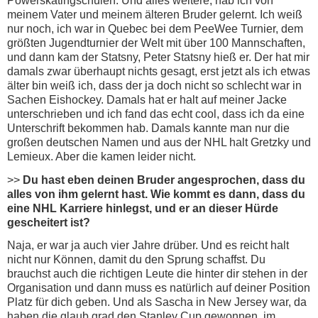
Powerskatingschulen. Und alles weitere, hab ich von
meinem Vater und meinem älteren Bruder gelernt. Ich weiß
nur noch, ich war in Quebec bei dem PeeWee Turnier, dem
größten Jugendturnier der Welt mit über 100 Mannschaften,
und dann kam der Statsny, Peter Statsny hieß er. Der hat mir
damals zwar überhaupt nichts gesagt, erst jetzt als ich etwas
älter bin weiß ich, dass der ja doch nicht so schlecht war in
Sachen Eishockey. Damals hat er halt auf meiner Jacke
unterschrieben und ich fand das echt cool, dass ich da eine
Unterschrift bekommen hab. Damals kannte man nur die
großen deutschen Namen und aus der NHL halt Gretzky und
Lemieux. Aber die kamen leider nicht.
>>
Du hast eben deinen Bruder angesprochen, dass du
alles von ihm gelernt hast. Wie kommt es dann, dass du
eine NHL Karriere hinlegst, und er an dieser Hürde
gescheitert ist?
Naja, er war ja auch vier Jahre drüber. Und es reicht halt
nicht nur Können, damit du den Sprung schaffst. Du
brauchst auch die richtigen Leute die hinter dir stehen in der
Organisation und dann muss es natürlich auf deiner Position
Platz für dich geben. Und als Sascha in New Jersey war, da
haben die glaub grad den Stanley Cup gewonnen, im