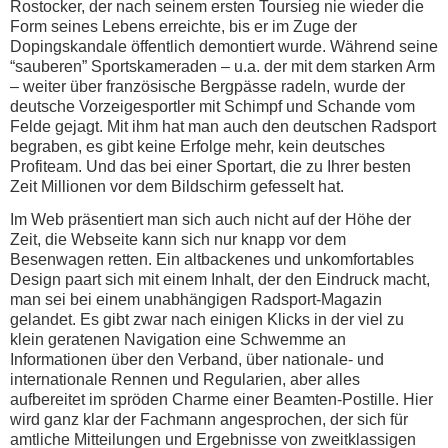
Rostocker, der nach seinem ersten Toursieg nie wieder die
Form seines Lebens erreichte, bis er im Zuge der
Dopingskandale öffentlich demontiert wurde. Während seine
“sauberen” Sportskameraden – u.a. der mit dem starken Arm
– weiter über französische Bergpässe radeln, wurde der
deutsche Vorzeigesportler mit Schimpf und Schande vom
Felde gejagt. Mit ihm hat man auch den deutschen Radsport
begraben, es gibt keine Erfolge mehr, kein deutsches
Profiteam. Und das bei einer Sportart, die zu Ihrer besten
Zeit Millionen vor dem Bildschirm gefesselt hat.
Im Web präsentiert man sich auch nicht auf der Höhe der
Zeit, die Webseite kann sich nur knapp vor dem
Besenwagen retten. Ein altbackenes und unkomfortables
Design paart sich mit einem Inhalt, der den Eindruck macht,
man sei bei einem unabhängigen Radsport-Magazin
gelandet. Es gibt zwar nach einigen Klicks in der viel zu
klein geratenen Navigation eine Schwemme an
Informationen über den Verband, über nationale- und
internationale Rennen und Regularien, aber alles
aufbereitet im spröden Charme einer Beamten-Postille. Hier
wird ganz klar der Fachmann angesprochen, der sich für
amtliche Mitteilungen und Ergebnisse von zweitklassigen