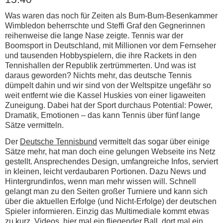
Was waren das noch für Zeiten als Bum-Bum-Besenkammer
Wimbledon beherrschte und Steffi Graf den Gegnerinnen
reihenweise die lange Nase zeigte. Tennis war der
Boomsport in Deutschland, mit Millionen vor dem Fernseher
und tausenden Hobbyspielern, die ihre Rackets in den
Tennishallen der Republik zertrümmerten. Und was ist
daraus geworden? Nichts mehr, das deutsche Tennis
dümpelt dahin und wir sind von der Weltspitze ungefähr so
weit entfernt wie die Kassel Huskies von einer ligaweiten
Zuneigung. Dabei hat der Sport durchaus Potential: Power,
Dramatik, Emotionen – das kann Tennis über fünf lange
Sätze vermitteln.
Der
Deutsche Tennisbund
vermittelt das sogar über einige
Sätze mehr, hat man doch eine gelungen Webseite ins Netz
gestellt. Ansprechendes Design, umfangreiche Infos, serviert
in kleinen, leicht verdaubaren Portionen. Dazu News und
Hintergrundinfos, wenn man mehr wissen will. Schnell
gelangt man zu den Seiten großer Turniere und kann sich
über die aktuellen Erfolge (und Nicht-Erfolge) der deutschen
Spieler informieren. Einzig das Multimediale kommt etwas
zu kurz. Videos, hier mal ein fliegender Ball, dort mal ein