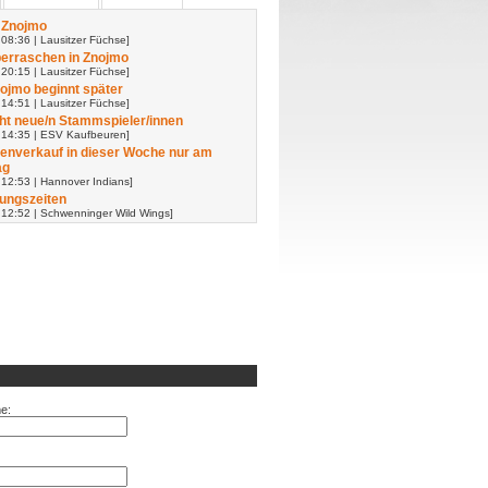
 Znojmo
08:36 | Lausitzer Füchse]
erraschen in Znojmo
20:15 | Lausitzer Füchse]
nojmo beginnt später
14:51 | Lausitzer Füchse]
t neue/n Stammspieler/innen
 14:35 | ESV Kaufbeuren]
enverkauf in dieser Woche nur am
ag
 12:53 | Hannover Indians]
ungszeiten
 12:52 | Schwenninger Wild Wings]
e: