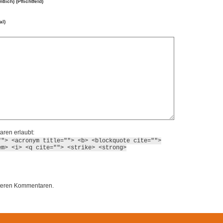
ntlich) (Pflichtfeld)
al)
ren erlaubt:
""> <acronym title=""> <b> <blockquote cite="">
em> <i> <q cite=""> <strike> <strong>
iteren Kommentaren.