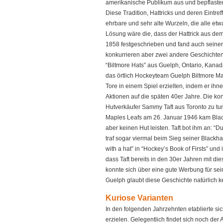
amerikanische Publikum aus und bepflaster
Diese Tradition, Hattricks und deren Eintre
ehrbare und sehr alte Wurzeln, die alle et
Lösung wäre die, dass der Hattrick aus dem
1858 festgeschrieben und fand auch seinen
konkurrieren aber zwei andere Geschichten
“Biltmore Hats” aus Guelph, Ontario, Kana
das örtlich Hockeyteam Guelph Biltmore Mad
Tore in einem Spiel erzielten, indem er ihn
Aktionen auf die späten 40er Jahre. Die ko
Hutverkäufer Sammy Taft aus Toronto zu tu
Maples Leafs am 26. Januar 1946 kam Black
aber keinen Hut leisten. Taft bot ihm an: “Du
traf sogar viermal beim Sieg seiner Blackhaw
with a hat” in “Hockey’s Book of Firsts” u
dass Taft bereits in den 30er Jahren mit di
konnte sich über eine gute Werbung für sein
Guelph glaubt diese Geschichte natürlich ke
Kuriose Varianten
In den folgenden Jahrzehnten etablierte sich
erzielen. Gelegentlich findet sich noch der 