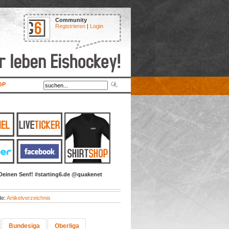
Community
Registrieren
|
Login
OP
Deinen Senf! #starting6.de @quakenet
de:
Artikelverzeichnis
Bundesiga
Oberliga