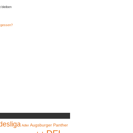
t bleiben
rgessen?
desliga
Augsburger Panther
Adler