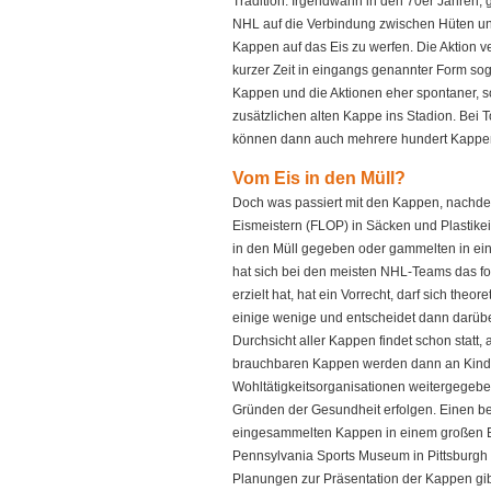
Tradition. Irgendwann in den 70er Jahren, 
NHL auf die Verbindung zwischen Hüten un
Kappen auf das Eis zu werfen. Die Aktion ve
kurzer Zeit in eingangs genannter Form s
Kappen und die Aktionen eher spontaner, so
zusätzlichen alten Kappe ins Stadion. Bei 
können dann auch mehrere hundert Kappen 
Vom Eis in den Müll?
Doch was passiert mit den Kappen, nachd
Eismeistern (FLOP) in Säcken und Plastik
in den Müll gegeben oder gammelten in eine
hat sich bei den meisten NHL-Teams das fo
erzielt hat, hat ein Vorrecht, darf sich the
einige wenige und entscheidet dann darüb
Durchsicht aller Kappen findet schon statt,
brauchbaren Kappen werden dann an Kind
Wohltätigkeitsorganisationen weitergegeb
Gründen der Gesundheit erfolgen. Einen b
eingesammelten Kappen in einem großen B
Pennsylvania Sports Museum in Pittsburgh
Planungen zur Präsentation der Kappen gi