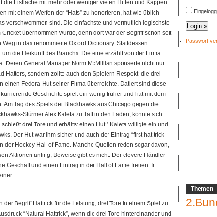
t die Eisfläche mit mehr oder weniger vielen Hüten und Kappen.
Eingelogg
ffen mit einem Werfen der “Hats” zu honorieren, hat wie üblich
was verschwommen sind. Die einfachste und vermutlich logischste
 Cricket übernommen wurde, denn dort war der Begriff schon seit
Passwort ve
 Weg in das renommierte Oxford Dictionary. Stattdessen
 um die Herkunft des Brauchs. Die eine erzählt von der Firma
da. Deren General Manager Norm McMillian sponserte nicht nur
 Hatters, sondern zollte auch den Spielern Respekt, die drei
en einen Fedora-Hut seiner Firma überreichte. Datiert sind diese
nkurrierende Geschichte spielt ein wenig früher und hat mit dem
n. Am Tag des Spiels der Blackhawks aus Chicago gegen die
hawks-Stürmer Alex Kaleta zu Taft in den Laden, konnte sich
 schießt drei Tore und erhältst einen Hut.” Kaleta willigte ein und
ks. Der Hut war ihm sicher und auch der Eintrag “first hat trick
nd in der Hockey Hall of Fame. Manche Quellen reden sogar davon,
esen Aktionen anfing, Beweise gibt es nicht. Der clevere Händler
e Geschäft und einen Eintrag in der Hall of Fame freuen. In
iner.
Themen
2.Bun
 der Begriff Hattrick für die Leistung, drei Tore in einem Spiel zu
Ausdruck “Natural Hattrick”, wenn die drei Tore hintereinander und