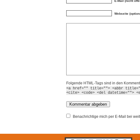
E-Mail (nicht öffe
Webseite (option
Folgende HTML-Tags sind in den Kommenta
<a href="" title=""> <abbr title=
<cite> <code> <del datetime=""> <
Benachrichtige mich per E-Mail bei we