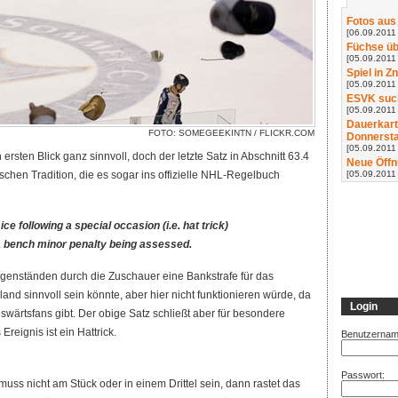
Fotos aus
[06.09.2011 
Füchse üb
[05.09.2011 
Spiel in Z
[05.09.2011 
ESVK such
[05.09.2011
Dauerkart
FOTO: SOMEGEEKINTN /
FLICKR.COM
Donnerst
[05.09.2011
rsten Blick ganz sinnvoll, doch der letzte Satz in Abschnitt 63.4
Neue Öffn
[05.09.2011
chen Tradition, die es sogar ins offizielle NHL-Regelbuch
ice following a special occasion (i.e. hat trick)
n a bench minor penalty being assessed.
genständen durch die Zuschauer eine Bankstrafe für das
nd sinnvoll sein könnte, aber hier nicht funktionieren würde, da
Login
swärtsfans gibt. Der obige Satz schließt aber für besondere
reignis ist ein Hattrick.
Benutzernam
Passwort:
, muss nicht am Stück oder in einem Drittel sein, dann rastet das