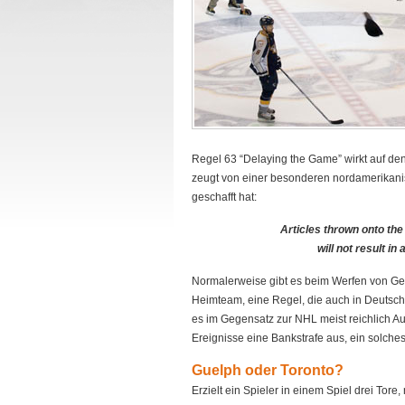
Regel 63 “Delaying the Game” wirkt auf den e
zeugt von einer besonderen nordamerikanis
geschafft hat:
Articles thrown onto the 
will not result i
Normalerweise gibt es beim Werfen von Ge
Heimteam, eine Regel, die auch in Deutschla
es im Gegensatz zur NHL meist reichlich Au
Ereignisse eine Bankstrafe aus, ein solches E
Guelph oder Toronto?
Erzielt ein Spieler in einem Spiel drei Tore