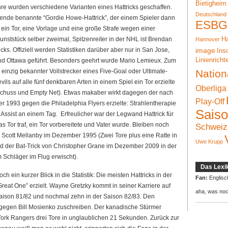
Bietigheim
ahre wurden verschiedene Varianten eines Hattricks geschaffen.
Deutschland
ende benannte “Gordie Howe-Hattrick”, der einem Spieler dann
ESBG
ein Tor, eine Vorlage und eine große Strafe wegen einer
unststück selber zweimal, Spitzenreiter in der NHL ist Brendan
Ha
Hannover
s. Offiziell werden Statistiken darüber aber nur in San Jose,
image
Ins
Linienricht
und Ottawa geführt. Besonders geehrt wurde Mario Lemieux. Zum
 einzig bekannter Vollstrecker eines Five-Goal oder Ultimate-
Nation
ils auf alle fünf denkbaren Arten in einem Spiel ein Tor erzielte
Oberliga
yschuss und Empty Net). Etwas makaber wirkt dagegen der nach
Play-Off
r 1993 gegen die Philadelphia Flyers erzielte: Strahlentherapie
Sais
ssist an einem Tag. Erfreulicher war der Legwand Hattrick für
Tor traf, ein Tor vorbereitete und Vater wurde. Bleiben noch
Schweiz
on Scott Mellanby im Dezember 1995 (Zwei Tore plus eine Ratte in
Uwe Krupp
nd der Bat-Trick von Christopher Grane im Dezember 2009 in der
Schläger im Flug erwischt).
Das Lexi
 ein kurzer Blick in die Statistik: Die meisten Hattricks in der
Fan:
Englisc
Great One” erzielt. Wayne Gretzky kommt in seiner Karriere auf
aha, was no
 Saison 81/82 und nochmal zehn in der Saison 82/83. Den
dagegen Bill Mosienko zuschreiben. Der kanadische Stürmer
ork Rangers drei Tore in unglaublichen 21 Sekunden. Zurück zur