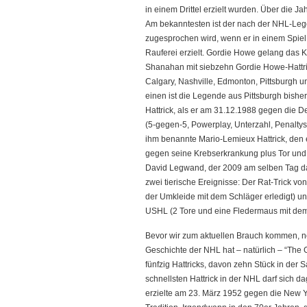
in einem Drittel erzielt wurden. Über die J
Am bekanntesten ist der nach der NHL-Leg
zugesprochen wird, wenn er in einem Spiel 
Rauferei erzielt. Gordie Howe gelang das K
Shanahan mit siebzehn Gordie Howe-Hattrick
Calgary, Nashville, Edmonton, Pittsburgh 
einen ist die Legende aus Pittsburgh bisher
Hattrick, als er am 31.12.1988 gegen die Dev
(5-gegen-5, Powerplay, Unterzahl, Penalt
ihm benannte Mario-Lemieux Hattrick, den e
gegen seine Krebserkrankung plus Tor und A
David Legwand, der 2009 am selben Tag das 
zwei tierische Ereignisse: Der Rat-Trick v
der Umkleide mit dem Schläger erledigt) u
USHL (2 Tore und eine Fledermaus mit dem 
Bevor wir zum aktuellen Brauch kommen, noch
Geschichte der NHL hat – natürlich – “The 
fünfzig Hattricks, davon zehn Stück in der
schnellsten Hattrick in der NHL darf sich 
erzielte am 23. März 1952 gegen die New Y