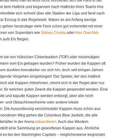
genau weiß man es wohl nicht, erinnerten sich die Fans in der
d dem Hattrick und begannen nach Hattricks ihres Teams ihre
rbreitete sich schnell über alle Stadien der Liga und fand nach
ogar Einzug in das Regelwerk. Waren es am Anfang wenige
 gehen heutzutage viele Fans schon gut vorbereitet mit einer
Toren von Superstars wie
Sidney Crosby
oder
Alex Ovechkin
aufs Eis fliegen.
em sie von hübschen Cheerleadern (TOP) oder missmutigen
eimern vom Eis getragen wurden? Früher wurden die Kappen oft
m dunklen Arenakeller vor sich hin, doch seit einigen Jahren
lgende Vorgehen eingebürgert: Der Spieler, der den Hattrick
oretisch alle Kappen mitnehmen, nimmt sich in der Regel aber nur
er, für welchen guten Zweck die Kappen gespendet werden. Eine
 alte und kaputte Kappen werden entsorgt, aber alle noch
er- und Obdachlosenheime oder andere lokale
en. Die Aussortierung verschmutzter Kappen muss schon aus
esonderen Weg gehen die Columbus Blue Jackets, die alle
ehälter in der Arena
präsentieren
. Auch das Western
 stellt eine Sammlung an geworfenen Kappen aus. Ähnliche
bt es bei den Washington Capitals – möglicherweise begründet