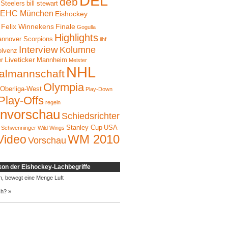
DEL
deb
 Steelers
bill stewart
EHC München
Eishockey
Felix Winnekens
Finale
Gogulla
Highlights
nnover Scorpions
iihf
Interview
Kolumne
olvenz
Liveticker
er
Mannheim
Meister
NHL
almannschaft
Olympia
Oberliga-West
Play-Down
Play-Offs
regeln
onvorschau
Schiedsrichter
Stanley Cup
USA
Schwenninger Wild Wings
WM 2010
Video
Vorschau
kon der Eishockey-Lachbegriffe
h, bewegt eine Menge Luft
ch? »