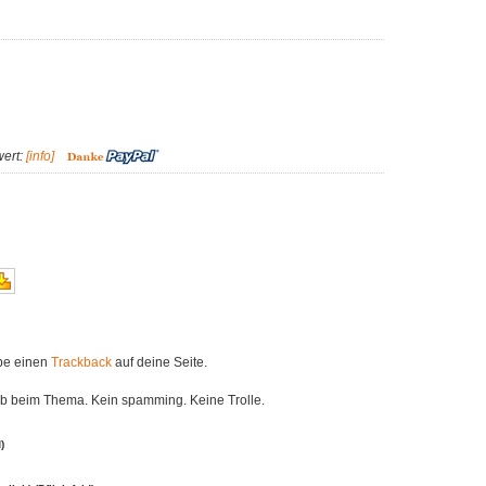
wert:
[info]
ibe einen
Trackback
auf deine Seite.
eib beim Thema. Kein spamming. Keine Trolle.
)