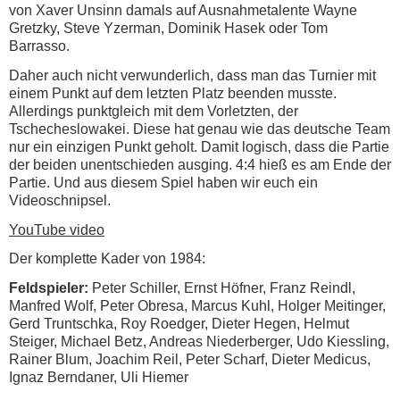
von Xaver Unsinn damals auf Ausnahmetalente Wayne
Gretzky, Steve Yzerman, Dominik Hasek oder Tom
Barrasso.
Daher auch nicht verwunderlich, dass man das Turnier mit
einem Punkt auf dem letzten Platz beenden musste.
Allerdings punktgleich mit dem Vorletzten, der
Tschecheslowakei. Diese hat genau wie das deutsche Team
nur ein einzigen Punkt geholt. Damit logisch, dass die Partie
der beiden unentschieden ausging. 4:4 hieß es am Ende der
Partie. Und aus diesem Spiel haben wir euch ein
Videoschnipsel.
YouTube video
Der komplette Kader von 1984:
Feldspieler:
Peter Schiller, Ernst Höfner, Franz Reindl,
Manfred Wolf, Peter Obresa, Marcus Kuhl, Holger Meitinger,
Gerd Truntschka, Roy Roedger, Dieter Hegen, Helmut
Steiger, Michael Betz, Andreas Niederberger, Udo Kiessling,
Rainer Blum, Joachim Reil, Peter Scharf, Dieter Medicus,
Ignaz Berndaner, Uli Hiemer