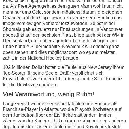
Kovalchuk hingegen steht nach wie vor mit leeren Händen
da. Als Free Agent geht es dem guten Mann wohl nun nicht
mehr nur ums Geld, sondern möglichst darum, die eigenen
Chancen auf den Cup-Gewinn zu verbessern. Endlich das
Image vom ewigen Verlierer loszuwerden. Selbst in der
Sbornaja gab es zuletzt nur Enttäuschungen, in Vancouver
abgestürzt auf den sechsten Platz, blieb auch bei der WM in
Deutschland, nach überragenden Turnierleistungen, am
Ende nur die Silbermedallie. Kovalchuk will endlich ganz
oben stehen und dies möglichst dort, wo es am meisten
zählt, in der National Hockey League.
102 Millionen Dollar boten die Teufel aus New Jersey ihrem
Top-Scorer für seine Seele. Dafür verpflichtet sich
Kovalchuk bis zu seinem 44. Lebensjahr die Schlittschuhe
für die Devils zu schnüren.
Viel Verantwortung, wenig Ruhm!
Lange verschwendete er seine Talente ohne Fortune als
Franchise-Player in Atlanta, wo die Playoffs höchstens auf
dem Jumbotron über der Eisfläche stattfanden. Immer
wieder war der Kader nicht konkurrenzfähig mit den anderen
Top-Teams der Eastern Conference und Kovalchuk fristete