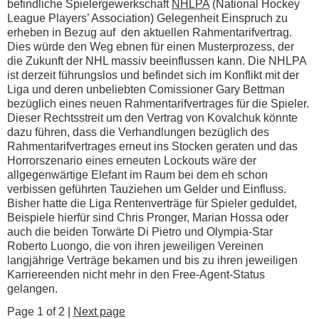
befindliche Spielergewerkschaft
NHLPA
(National Hockey
League Players’ Association) Gelegenheit Einspruch zu
erheben in Bezug auf den aktuellen Rahmentarifvertrag.
Dies würde den Weg ebnen für einen Musterprozess, der
die Zukunft der NHL massiv beeinflussen kann. Die NHLPA
ist derzeit führungslos und befindet sich im Konflikt mit der
Liga und deren unbeliebten Comissioner Gary Bettman
bezüglich eines neuen Rahmentarifvertrages für die Spieler.
Dieser Rechtsstreit um den Vertrag von Kovalchuk könnte
dazu führen, dass die Verhandlungen bezüglich des
Rahmentarifvertrages erneut ins Stocken geraten und das
Horrorszenario eines erneuten Lockouts wäre der
allgegenwärtige Elefant im Raum bei dem eh schon
verbissen geführten Tauziehen um Gelder und Einfluss.
Bisher hatte die Liga Rentenverträge für Spieler geduldet,
Beispiele hierfür sind Chris Pronger, Marian Hossa oder
auch die beiden Torwärte Di Pietro und Olympia-Star
Roberto Luongo, die von ihren jeweiligen Vereinen
langjährige Verträge bekamen und bis zu ihren jeweiligen
Karriereenden nicht mehr in den Free-Agent-Status
gelangen.
Page 1 of 2 |
Next page