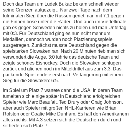
Doch das Team um Ludek Bukac bekam schnell wieder
seine Grenzen aufgezeigt. Nur zwei Tage nach dem
fulminaten Sieg über die Russen geriet man mit 7:1 gegen
die Finnen böse unter die Räder. Und auch im Viertelfinale
gab es gegen Schweden nichts zu holen und man Unterlag
mit 0:3. Für Deutschland ging es nun nciht mehr um
Medaillen, dennoch wurden noch Platzierungsspiele
ausgetragen. Zunächst musste Deutschland gegen die
spielstarken Slowaken ran. Nach 20 Minuten rieb man sich
verwundert die Auge, 3:0 führte das deutsche Team und
zeigte schönes Eishockey. Doch die Slowaken schlugen
zurück und glichen noch im Mitteldrittel aus zum 3:3. Das
packende Spiel endete erst nach Verlängerung mit einem
Sieg für die Slowaken: 6:5.
Im Spiel um Platz 7 wartete dann die USA. In deren Team
tumelten sich einige später in Deutschland erfolgreichen
Spieler wie Marc Beaufait, Ted Drury oder Craig Johnson,
aber auch Spieler mit großen NHL-Karrieren wie Brian
Rolston oder Goalie Mike Dunham. Es half den Amerikanern
alles nichts: Mit 4:3 setzen sich die Deutschen durch und
sicherten sich Platz 7.