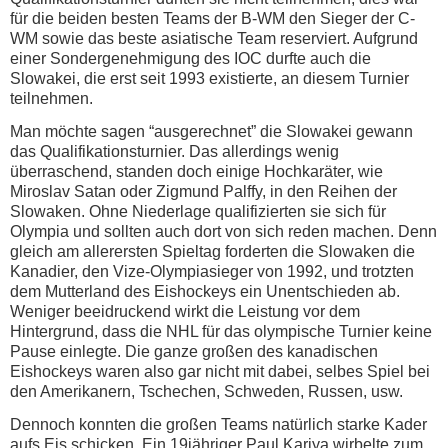
für die beiden besten Teams der B-WM den Sieger der C-
WM sowie das beste asiatische Team reserviert. Aufgrund
einer Sondergenehmigung des IOC durfte auch die
Slowakei, die erst seit 1993 existierte, an diesem Turnier
teilnehmen.
Man möchte sagen “ausgerechnet” die Slowakei gewann
das Qualifikationsturnier. Das allerdings wenig
überraschend, standen doch einige Hochkaräter, wie
Miroslav Satan oder Zigmund Palffy, in den Reihen der
Slowaken. Ohne Niederlage qualifizierten sie sich für
Olympia und sollten auch dort von sich reden machen. Denn
gleich am allerersten Spieltag forderten die Slowaken die
Kanadier, den Vize-Olympiasieger von 1992, und trotzten
dem Mutterland des Eishockeys ein Unentschieden ab.
Weniger beeidruckend wirkt die Leistung vor dem
Hintergrund, dass die NHL für das olympische Turnier keine
Pause einlegte. Die ganze großen des kanadischen
Eishockeys waren also gar nicht mit dabei, selbes Spiel bei
den Amerikanern, Tschechen, Schweden, Russen, usw.
Dennoch konnten die großen Teams natürlich starke Kader
aufs Eis schicken. Ein 19jähriger Paul Kariya wirbelte zum