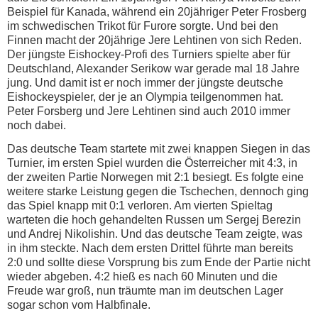
Beispiel für Kanada, während ein 20jähriger Peter Frosberg
im schwedischen Trikot für Furore sorgte. Und bei den
Finnen macht der 20jährige Jere Lehtinen von sich Reden.
Der jüngste Eishockey-Profi des Turniers spielte aber für
Deutschland, Alexander Serikow war gerade mal 18 Jahre
jung. Und damit ist er noch immer der jüngste deutsche
Eishockeyspieler, der je an Olympia teilgenommen hat.
Peter Forsberg und Jere Lehtinen sind auch 2010 immer
noch dabei.
Das deutsche Team startete mit zwei knappen Siegen in das
Turnier, im ersten Spiel wurden die Österreicher mit 4:3, in
der zweiten Partie Norwegen mit 2:1 besiegt. Es folgte eine
weitere starke Leistung gegen die Tschechen, dennoch ging
das Spiel knapp mit 0:1 verloren. Am vierten Spieltag
warteten die hoch gehandelten Russen um Sergej Berezin
und Andrej Nikolishin. Und das deutsche Team zeigte, was
in ihm steckte. Nach dem ersten Drittel führte man bereits
2:0 und sollte diese Vorsprung bis zum Ende der Partie nicht
wieder abgeben. 4:2 hieß es nach 60 Minuten und die
Freude war groß, nun träumte man im deutschen Lager
sogar schon vom Halbfinale.