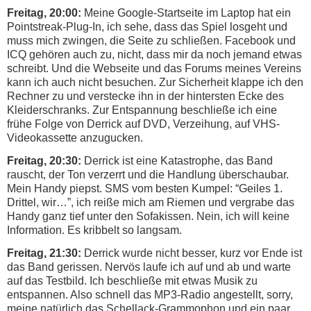
Freitag, 20:00:
Meine Google-Startseite im Laptop hat ein
Pointstreak-Plug-In, ich sehe, dass das Spiel losgeht und
muss mich zwingen, die Seite zu schließen. Facebook und
ICQ gehören auch zu, nicht, dass mir da noch jemand etwas
schreibt. Und die Webseite und das Forums meines Vereins
kann ich auch nicht besuchen. Zur Sicherheit klappe ich den
Rechner zu und verstecke ihn in der hintersten Ecke des
Kleiderschranks. Zur Entspannung beschließe ich eine
frühe Folge von Derrick auf DVD, Verzeihung, auf VHS-
Videokassette anzugucken.
Freitag, 20:30:
Derrick ist eine Katastrophe, das Band
rauscht, der Ton verzerrt und die Handlung überschaubar.
Mein Handy piepst. SMS vom besten Kumpel: “Geiles 1.
Drittel, wir…”, ich reiße mich am Riemen und vergrabe das
Handy ganz tief unter den Sofakissen. Nein, ich will keine
Information. Es kribbelt so langsam.
Freitag, 21:30:
Derrick wurde nicht besser, kurz vor Ende ist
das Band gerissen. Nervös laufe ich auf und ab und warte
auf das Testbild. Ich beschließe mit etwas Musik zu
entspannen. Also schnell das MP3-Radio angestellt, sorry,
meine natürlich das Schellack-Grammophon und ein paar