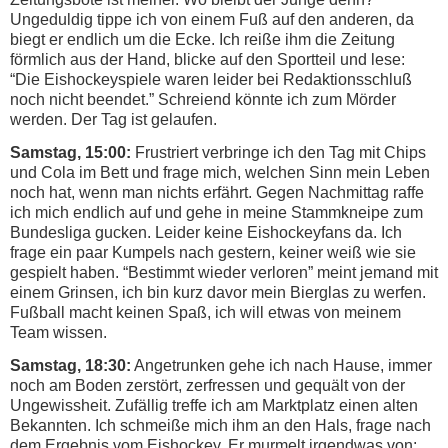
Ungeduldig tippe ich von einem Fuß auf den anderen, da
biegt er endlich um die Ecke. Ich reiße ihm die Zeitung
förmlich aus der Hand, blicke auf den Sportteil und lese:
“Die Eishockeyspiele waren leider bei Redaktionsschluß
noch nicht beendet.” Schreiend könnte ich zum Mörder
werden. Der Tag ist gelaufen.
Samstag, 15:00:
Frustriert verbringe ich den Tag mit Chips
und Cola im Bett und frage mich, welchen Sinn mein Leben
noch hat, wenn man nichts erfährt. Gegen Nachmittag raffe
ich mich endlich auf und gehe in meine Stammkneipe zum
Bundesliga gucken. Leider keine Eishockeyfans da. Ich
frage ein paar Kumpels nach gestern, keiner weiß wie sie
gespielt haben. “Bestimmt wieder verloren” meint jemand mit
einem Grinsen, ich bin kurz davor mein Bierglas zu werfen.
Fußball macht keinen Spaß, ich will etwas von meinem
Team wissen.
Samstag, 18:30:
Angetrunken gehe ich nach Hause, immer
noch am Boden zerstört, zerfressen und gequält von der
Ungewissheit. Zufällig treffe ich am Marktplatz einen alten
Bekannten. Ich schmeiße mich ihm an den Hals, frage nach
dem Ergebnis vom Eishockey. Er murmelt irgendwas von: