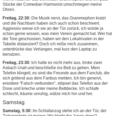
Stücke der Comedian Harmonist umschmiegen meine
Ohren.
Freitag, 22:30:
Die Musik nervt, das Grammophon kratzt
und die Nachbarn haben sich auch schon beschwert.
Aggressiv weise ich sie an der Tür zurück, ich würde ja
schon gerne wissen, was mein Verein gemacht hat. Wer hat
die Tore geschossen, haben wir den Lokalrivalen in der
Tabelle distanziert? Doch ich reiße mich zusammen,
unterdrücke das Verlangen, mal kurz den Laptop zu
benutzen.
Freitag, 23:30:
Ich halte es nicht mehr aus, trinke zwei
Asbach Uralt und beschließe ins Bett zu gehen. Mein
Telefon klingelt, es sind die Freunde aus dem Fanclub, die
sich grölend aus dem Fanbus melden. Ich bin genervt,
erwidere “Falsch verbunden”, stöpsel das Telefon aus der
Dose und krieche unter meine Bettdecke. Ich schlafe
schlecht, träume unruhig, wälze mich hin und her.
Samstag
Samstag, 5:30:
Im Schlafanzug stehe ich an der Tür, der
Zeitungsbote ist meiner. Wo bleibt der Junge denn?