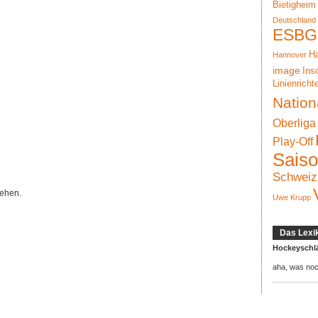
Bietigheim
Deutschland
ESBG
Ha
Hannover
image
Ins
Linienricht
Nation
Oberliga
Play-Off
Sais
Schweiz
ehen.
Uwe Krupp
Das Lexi
Hockeyschl
aha, was no