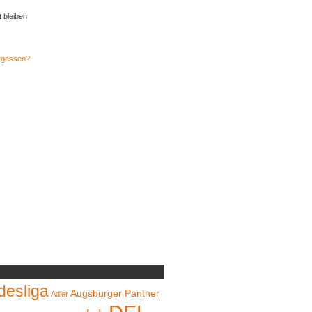
t bleiben
rgessen?
desliga
Augsburger Panther
Adler