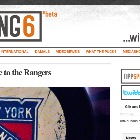
INTERNATIONAL
DAMALS
VIDEOBEWEIS
WHAT THE PUCK?
MEDIASH
 to the Rangers
Gib uns 
Werbung
artikel-haus.
News