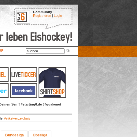
Community
Registrieren
|
Login
OP
Deinen Senf! #starting6.de @quakenet
de:
Artikelverzeichnis
Bundesiga
Oberliga