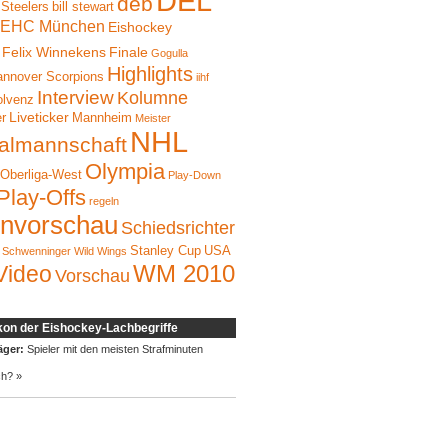
DEL
deb
 Steelers
bill stewart
EHC München
Eishockey
Felix Winnekens
Finale
Gogulla
Highlights
nnover Scorpions
iihf
Interview
Kolumne
olvenz
Liveticker
er
Mannheim
Meister
NHL
almannschaft
Olympia
Oberliga-West
Play-Down
Play-Offs
regeln
onvorschau
Schiedsrichter
Stanley Cup
USA
Schwenninger Wild Wings
WM 2010
Video
Vorschau
kon der Eishockey-Lachbegriffe
äger:
Spieler mit den meisten Strafminuten
ch? »