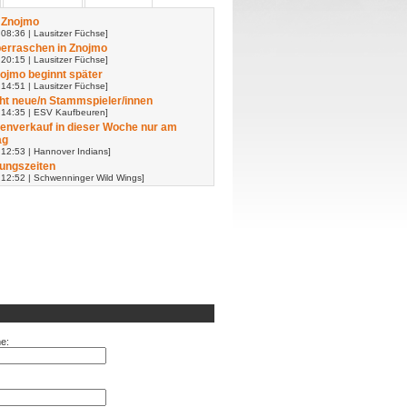
 Znojmo
08:36 | Lausitzer Füchse]
erraschen in Znojmo
20:15 | Lausitzer Füchse]
nojmo beginnt später
14:51 | Lausitzer Füchse]
t neue/n Stammspieler/innen
 14:35 | ESV Kaufbeuren]
enverkauf in dieser Woche nur am
ag
 12:53 | Hannover Indians]
ungszeiten
 12:52 | Schwenninger Wild Wings]
e: