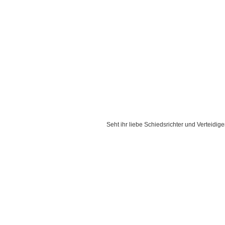
Seht ihr liebe Schiedsrichter und Verteidig