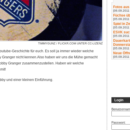
Fotos aus
[06.09.2011 
Füchse üb
[05.09.2011 
Spiel in Z
[05.09.2011 
ESVK such
[05.09.2011
Dauerkart
TIMMYGUNZ /
FLICKR.COM
UNTER
CC-LIZENZ
Donnerst
[05.09.2011
outube-Geschichte für euch. Es soll ja immer wieder welche
Neue Öffn
[05.09.2011
y Granger nicht kennen.
Also haben wir uns die Mühe gemacht
Bobby Granger zusammenzustellen. Haben wir welche
mit!
by und einer kleinen Einführung.
Login
Benutzernam
Passwort: