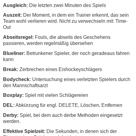
Ausgleich:
Die letzten zwei Minuten des Spiels
Auszeit:
Der Moment, in dem ein Trainer erkennt, das sein
Team wohl verlieren wird. Nicht zu verwechseln mit: Time-
Out
Abseitsregel:
Fouls, die abseits des Geschehens
passieren, werden regelmäßig übersehen
Blueliner:
Betrunkener Spieler, der noch geradeaus fahren
kann
Break:
Zerbrechen eines Eishockeyschlägers
Bodycheck:
Untersuchung eines verletzten Spielers durch
den Mannschaftsarzt
Boxplay:
Spiel mit vielen Schlägereien
DEL:
Abkürzung für engl. DELETE, Löschen, Entfernen
Derby:
Spiel, bei dem auch derbe Methoden eingesetzt
werden.
Effektive Spielzeit:
Die Sekunden, in denen sich der