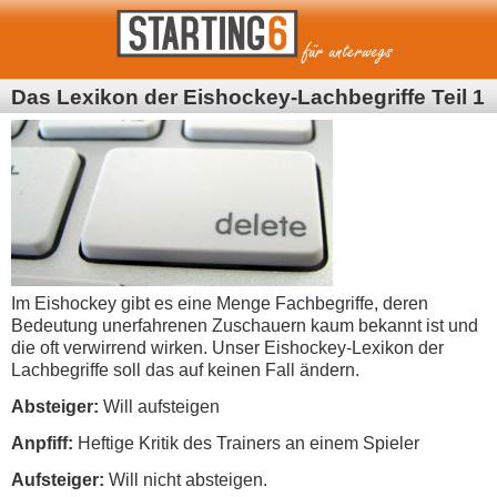
Das Lexikon der Eishockey-Lachbegriffe Teil 1
Im Eishockey gibt es eine Menge Fachbegriffe, deren
Bedeutung unerfahrenen Zuschauern kaum bekannt ist und
die oft verwirrend wirken. Unser Eishockey-Lexikon der
Lachbegriffe soll das auf keinen Fall ändern.
Absteiger:
Will aufsteigen
Anpfiff:
Heftige Kritik des Trainers an einem Spieler
Aufsteiger:
Will nicht absteigen.