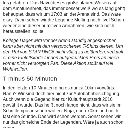
los gefahren. Das Navi (dieses große blauen Wesen auf
dem Amaturenbrett, das immer besser weiß wo es lang geht)
behauptet, dass wir um 17:03 an der Arena sind. Das wäre
okay. Dann sehen wir die Legende Molling noch live! Schon
wieder eine dieser primitiven Annahmen, wie sich noch
herausstellen sollte.
Kollege Häger wird vor der Arena ständig angesprochen,
kann aber nicht mit den versprochenen T-Shirts dienen. Um
den Ruf von STARTING6 nicht völlig zu gefährden, verkauft
er eine Eintrittskarte für den aufgedruckten Preis an einen
vorher nicht versorgten Fan. Diese Aktion stößt auf viel
Wohlwollen.
T minus 50 Minuten
In den letzten 10 Minuten ging es nur ca 10km vorwärts.
Nanu? Wir sind doch hier nicht zur Autobahnbesichtigung.
Auch wenn die Gegend hier zur Kulturhauptstadt 2010
gewählt wurde. Das heißt noch lange nicht, dass wir sie im
Schritttempo ansehen wollen. Naja, noch 70km und noch
fast eine Stunde. Das wird schon werden. Sonst sehen wir
nur das glorreiche Ende der Legenden. Wäre ja auch schon
super.