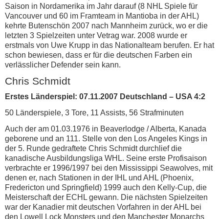
Saison in Nordamerika im Jahr darauf (8 NHL Spiele für
Vancouver und 60 im Framteam in Mantioba in der AHL)
kehrte Butenschön 2007 nach Mannheim zurück, wo er die
letzten 3 Spielzeiten unter Vetrag war. 2008 wurde er
erstmals von Uwe Krupp in das Nationalteam berufen. Er hat
schon bewiesen, dass er für die deutschen Farben ein
verlässlicher Defender sein kann.
Chris Schmidt
Erstes Länderspiel: 07.11.2007 Deutschland – USA 4:2
50 Länderspiele, 3 Tore, 11 Assists, 56 Strafminuten
Auch der am 01.03.1976 in Beaverlodge / Alberta, Kanada
geborene und an 111. Stelle von den Los Angeles Kings in
der 5. Runde gedraftete Chris Schmidt durchlief die
kanadische Ausbildungsliga WHL. Seine erste Profisaison
verbrachte er 1996/1997 bei den Mississippi Seawolves, mit
denen er, nach Stationen in der IHL und AHL (Phoenix,
Fredericton und Springfield) 1999 auch den Kelly-Cup, die
Meisterschaft der ECHL gewann. Die nächsten Spielzeiten
war der Kanadier mit deutschen Vorfahren in der AHL bei
den Lowell Lock Monsters und den Manchester Monarchs