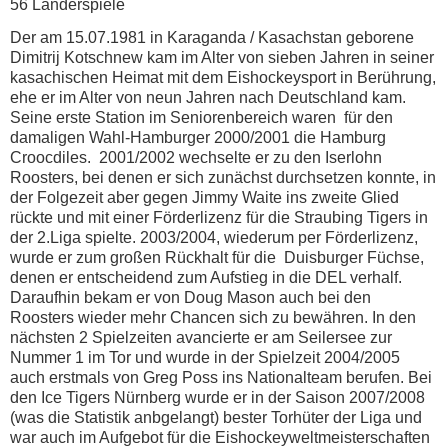
56 Länderspiele
Der am 15.07.1981 in Karaganda / Kasachstan geborene
Dimitrij Kotschnew kam im Alter von sieben Jahren in seiner
kasachischen Heimat mit dem Eishockeysport in Berührung,
ehe er im Alter von neun Jahren nach Deutschland kam.
Seine erste Station im Seniorenbereich waren für den
damaligen Wahl-Hamburger 2000/2001 die Hamburg
Croocdiles. 2001/2002 wechselte er zu den Iserlohn
Roosters, bei denen er sich zunächst durchsetzen konnte, in
der Folgezeit aber gegen Jimmy Waite ins zweite Glied
rückte und mit einer Förderlizenz für die Straubing Tigers in
der 2.Liga spielte. 2003/2004, wiederum per Förderlizenz,
wurde er zum großen Rückhalt für die Duisburger Füchse,
denen er entscheidend zum Aufstieg in die DEL verhalf.
Daraufhin bekam er von Doug Mason auch bei den
Roosters wieder mehr Chancen sich zu bewähren. In den
nächsten 2 Spielzeiten avancierte er am Seilersee zur
Nummer 1 im Tor und wurde in der Spielzeit 2004/2005
auch erstmals von Greg Poss ins Nationalteam berufen. Bei
den Ice Tigers Nürnberg wurde er in der Saison 2007/2008
(was die Statistik anbgelangt) bester Torhüter der Liga und
war auch im Aufgebot für die Eishockeyweltmeisterschaften