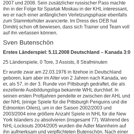
2007 und 2008. Sein zusätzlicher russischer Pass machte
ihn in der Folge für Spartak Moskau in der KHL interessant,
wo er nach einer anfänglichen Verletzungsphase ebenfalls
zum Stammtorhüter avancierte. Im Dress des DEB hat
Dimitrij schon oft bewiesen, dass sich Trainer und Team voll
auf ihn verlassen können.
Sven Butenschön
Erstes Länderspiel: 5.11.2008 Deutschland – Kanada 3:0
25 Länderspiele, 0 Tore, 3 Assists, 8 Strafminuten
Er wurde zwar am 22.03.1976 in Itzehoe in Deutschland
geboren, kam aber im Alter von 2 Jahren nach Kanada, wo
er, als 57. in der 3. Runde von Pittsburgh gedraftet, die als
exzellente Ausbildungsliga bekannte WHL durchlief. In
seinen ersten Profijahren pendelte er zwischen der AHL und
der NHL (einige Spiele für die Pittsburgh Penguins und die
Edmonton Oilers), um in der Saison 2002/2003 und
2003/2004 eine größere Anzahl Spiele in NHL für die New
York Islanders zu absolvieren (insgesamt 77). Während des
NHL-Lockouts 2004/2005 wurden die Adler Mannheim auf
ihn aufmerksam und verpflichteten Butenschön. Nach einer