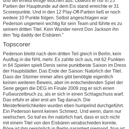
und fiel erneut einige Wochen aus. Obwohl er nur in 25
Partien der Hauptrunde auf dem Eis stand erreichte er 31
Scorerpunkte. Und in den 12 Play-Off-Partien ließ er noch
weitere 10 Punkte folgen. Selbst angeschlagen war
Pederson ungemein wichtig für sein Team und führte es zu
seinem dritten Titel. Kein Wunder nennt Don Jackson ihn
den “big daddy der Eisbären.”
Topscorer
Pederson bleibt nach dem dritten Teil gleich in Berlin, kein
Ausflug in die NHL mehr. Es zahlte sich aus, mit 62 Punkten
in 64 Spielen spielt Denis seine punktbeste Saison im Dress
der Hauptstädter. Das Ende der Saison: Natürlich der Titel.
Dass der Stürmer immer alles gibt benötigte eigentlich
keinen weiteren Beweis, aber im entscheidenden Spiel der
Serie gegen die DEG im Finale 2009 zog er sich einen
Fußwurzelbruch zu, als er sich in einen Schlagschuss warf.
Das erfuhr er aber erst am Tag danach. Die
Meisterfeierlichkeiten wurden eben humpelnd durchgeführt.
Ein Pederson kennt keinen Schmerz. Und wenn, dann nur
seelischen. So traf es ihn natürlich hart, dass er sich nicht
mit einem Titel von den Eisbären verabschieden konnte.
Böse ist ihm persönlich in Berlin garantiert niemand. Nun ist