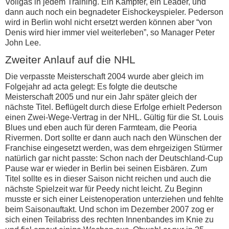
Vollgas in jedem Training. Ein Kämpfer, ein Leader, und
dann auch noch ein begnadeter Eishockeyspieler. Pederson
wird in Berlin wohl nicht ersetzt werden können aber “von
Denis wird hier immer viel weiterleben”, so Manager Peter
John Lee.
Zweiter Anlauf auf die NHL
Die verpasste Meisterschaft 2004 wurde aber gleich im
Folgejahr ad acta gelegt: Es folgte die deutsche
Meisterschaft 2005 und nur ein Jahr später gleich der
nächste Titel. Beflügelt durch diese Erfolge erhielt Pederson
einen Zwei-Wege-Vertrag in der NHL. Gültig für die St. Louis
Blues und eben auch für deren Farmteam, die Peoria
Rivermen. Dort sollte er dann auch nach den Wünschen der
Franchise eingesetzt werden, was dem ehrgeizigen Stürmer
natürlich gar nicht passte: Schon nach der Deutschland-Cup
Pause war er wieder in Berlin bei seinen Eisbären. Zum
Titel sollte es in dieser Saison nicht reichen und auch die
nächste Spielzeit war für Peedy nicht leicht. Zu Beginn
musste er sich einer Leistenoperation unterziehen und fehlte
beim Saisonauftakt. Und schon im Dezember 2007 zog er
sich einen Teilabriss des rechten Innenbandes im Knie zu