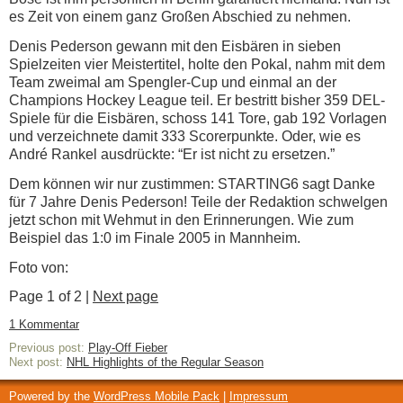
es Zeit von einem ganz Großen Abschied zu nehmen.
Denis Pederson gewann mit den Eisbären in sieben
Spielzeiten vier Meistertitel, holte den Pokal, nahm mit dem
Team zweimal am Spengler-Cup und einmal an der
Champions Hockey League teil. Er bestritt bisher 359 DEL-
Spiele für die Eisbären, schoss 141 Tore, gab 192 Vorlagen
und verzeichnete damit 333 Scorerpunkte. Oder, wie es
André Rankel ausdrückte: “Er ist nicht zu ersetzen.”
Dem können wir nur zustimmen: STARTING6 sagt Danke
für 7 Jahre Denis Pederson! Teile der Redaktion schwelgen
jetzt schon mit Wehmut in den Erinnerungen. Wie zum
Beispiel das 1:0 im Finale 2005 in Mannheim.
Foto von:
Page 1 of 2 |
Next page
1 Kommentar
Previous post:
Play-Off Fieber
Next post:
NHL Highlights of the Regular Season
Powered by the
WordPress Mobile Pack
|
Impressum