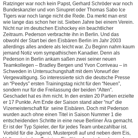
Ratzinger war noch kein Papst, Gerhard Schröder war noch
Bundeskanzler und von Sinupret oder Thomas Sabo Ice
Tigers war noch lange nicht die Rede. Da merkt man erst
wie lange das schon her ist. Sieben Jahre bei einem Verein.
Nicht nur im deutschen Eishockey ein beachtlicher
Zeitraum. Pederson verbrachte ihn in Berlin. Und das
obwohl der Start bei den Eisbären Berlin im Jahr 2003
allerdings alles andere als leicht war. Zu Beginn nahm kaum
jemand Notiz vom sympathischen Kanadier. Denn als
Pederson in Berlin ankam saßen zwei seiner neuen
Teamkollegen – Bradley Bergen und Yvon Corriveau – in
Schweden in Untersuchungshaft mit dem Vorwurf der
Vergewaltigung. So interessierte sich die deutsche Presse
an “Peedys” ersten Trainingstag nicht für den “Neuen”,
sondern nur für die Freilassung der beiden “Alten”.
Geschadet hat es ihm nicht. In den ersten 20 Partien erzielte
er 17 Punkte. Am Ende der Saison stand aber “nur” die
Vizemeisterschaft für seine Eisbären. Doch mit Pederson
wurden auch ohne einen Titel in Saison Nummer 1 die
entscheidenden Schritte in eine neue Berliner Ära gemacht.
Er ist der Typ Spieler, der für jedes Team unbezahlbar ist.
Vorbild für die Jugend, Musterprofi auf und neben dem Eis,